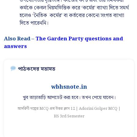
উপযোগিতার দৃষ্টিভঙ্গি। কাজেই কান্ট এবং তাঁর সমর্থকরা
কর্মকে কেবল নিয়মভিত্তিক করে ‘কর্মের’ ব্যাখ্যা দিতে সমর্থ
হলেও ‘নৈতিক কর্মের’ বা কর্তব্যের কোনো সংগত ব্যাখ্যা
দিতে পারেননি।
Also Read –
The Garden Party questions and
answers
পাঠকদের মতামত
Gopal Roy
আরো লাইন ধরে ধরে প্রশ্ন দেওয়া দরকার যেমন কোন কঠিন
কঠিন শব্দের অর্থ সত্য মিথ্যা সঠিক পাঠক্রম মিলাও
 |
আ
আদরিণী গল্পের MCQ প্রশ্ন উত্তর ক্লাস 12 | Adorini Golper MCQ |
HS 3rd Semester