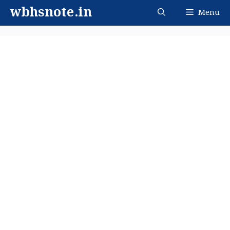
Skip
wbhsnote.in
Menu
to
content