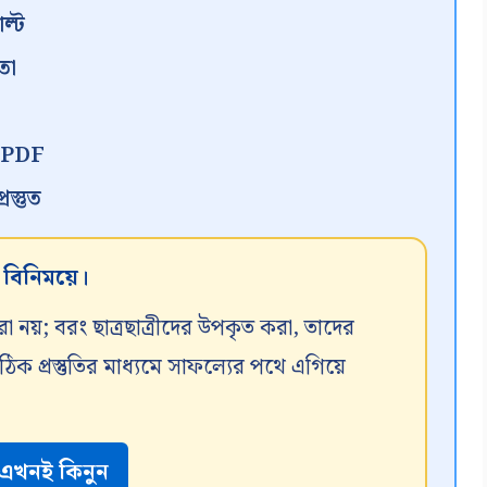
ল্ট
তা
ন PDF
স্তুত
র বিনিময়ে।
রা নয়; বরং ছাত্রছাত্রীদের উপকৃত করা, তাদের
 প্রস্তুতির মাধ্যমে সাফল্যের পথে এগিয়ে
এখনই কিনুন