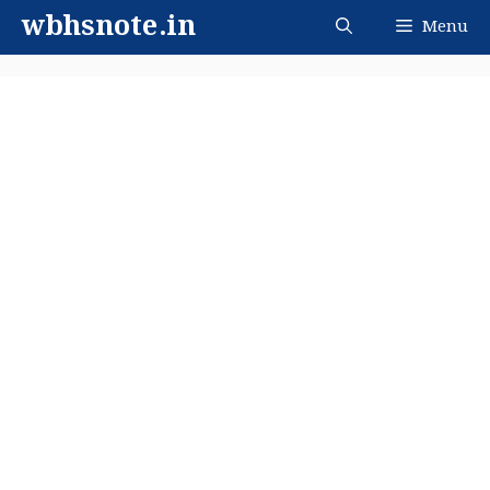
Skip
wbhsnote.in
Menu
to
content