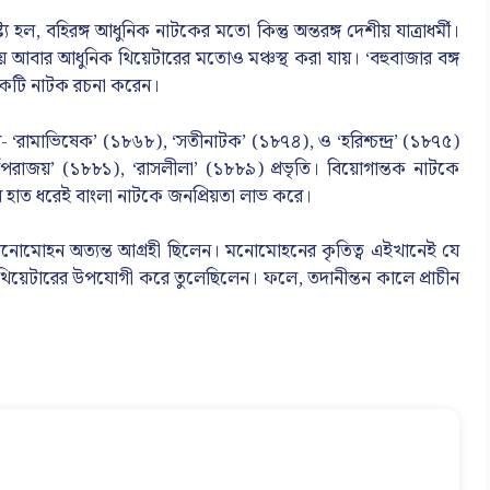
হল, বহিরঙ্গ আধুনিক নাটকের মতো কিন্তু অন্তরঙ্গ দেশীয় যাত্রাধর্মী।
 আবার আধুনিক থিয়েটারের মতোও মঞ্চস্থ করা যায়। ‘বহুবাজার বঙ্গ
য়েকটি নাটক রচনা করেন।
- ‘রামাভিষেক’ (১৮৬৮), ‘সতীনাটক’ (১৮৭৪), ও ‘হরিশ্চন্দ্র’ (১৮৭৫)
র্থপরাজয়’ (১৮৮১), ‘রাসলীলা’ (১৮৮৯) প্রভৃতি। বিয়োগান্তক নাটকে
াঁর হাত ধরেই বাংলা নাটকে জনপ্রিয়তা লাভ করে।
ে মনোমোহন অত্যন্ত আগ্রহী ছিলেন। মনোমোহনের কৃতিত্ব এইখানেই যে
 থিয়েটারের উপযোগী করে তুলেছিলেন। ফলে, তদানীন্তন কালে প্রাচীন