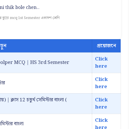
i thik bole chen..
রে বুড়ো mcq 1st Semester একাদশ শ্রেণি
ড়ুন
প্রয়োজনে
Click
rini Golper MCQ | HS 3rd Semester
here
Click
টার
here
য়) | ক্লাস 12 চতুর্থ সেমিস্টার বাংলা (
Click
here
Click
সেমিস্টার বাংলা
here