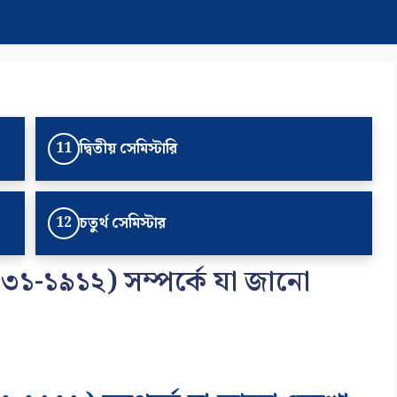
দ্বিতীয় সেমিস্টারি
11
চতুর্থ সেমিস্টার
12
৩১-১৯১২) সম্পর্কে যা জানো