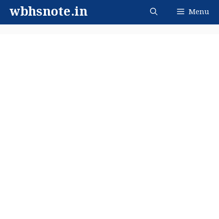
Skip
wbhsnote.in
Menu
to
content