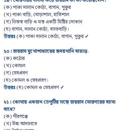
১৯
।
মোক্তারির ব্যবসা করে জয়রাম কী কী করেছিলেন
?
(ক) পাকা দালান কোঠা, বাগান, পুকুর
(খ) পাকা বাড়ি, ঘোড়াশাল, হাতিশাল
(গ) নিজস্ব বাড়ি ও মস্ত একটি মিষ্টির দোকান
(ঘ) বাগান, দালান কোঠা, বসতবাড়ি।
উত্তরঃ
(ক) পাকা দালান কোঠা, বাগান, পুকুর
✓
২০
।
জয়রাম মুখোপাধ্যায়ের হৃদয়খানি অত্যন্ত-
(ক) কঠোর
(খ) কোমল
(গ) স্নেহপ্রবণ
(ঘ) কোমল ও স্নেহপ্রবণ।
উত্তরঃ
(ঘ) কোমল ও স্নেহপ্রবণ
✓
২১
।
কোথায় একজন ডেপুটির সঙ্গে জয়রাম মোক্তারের বচসা
বাধে
?
(ক) পীরগঞ্জে
(খ) উচ্চ আদালতে