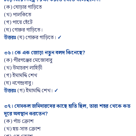
(ক) ঘোড়ার গাড়িতে
(খ) পালকিতে
(গ) পায়ে হেঁটে
(ঘ) গোরুর গাড়িতে।
উত্তরঃ
(ঘ) গোরুর গাড়িতে।
✓
৩৬
।
কে এক জোড়া নতুন বলদ কিনেছে
?
(ক) পীরগঞ্জের মেজোবাবু
(খ) উমাচরণ লাহিড়ী
(গ) ইমামদ্দি শেখ
(ঘ) নগেন্দ্রবাবু।
উত্তরঃ
(গ) ইমামদ্দি শেখ।
✓
৩৭
।
যেসকল জমিদারদের কাছে হাতি ছিল
, তারা শহর থেকে কত
দূরে অবস্থান করতেন?
(ক) পাঁচ ক্রোশ
(খ) ছয়-সাত ক্রোশ