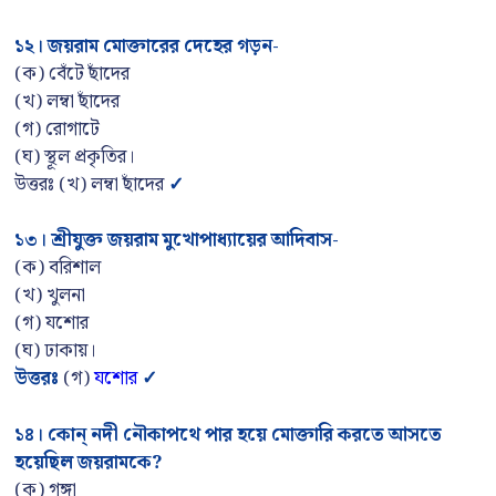
১২
।
জয়রাম মোক্তারের দেহের গড়ন-
(ক) বেঁটে ছাঁদের
(খ) লম্বা ছাঁদের
(গ) রোগাটে
(ঘ) স্থূল প্রকৃতির।
উত্তরঃ (খ) লম্বা ছাঁদের
✓
১৩। শ্রীযুক্ত জয়রাম মুখোপাধ্যায়ের আদিবাস-
(ক) বরিশাল
(খ) খুলনা
(গ) যশোর
(ঘ) ঢাকায়।
উত্তরঃ
(গ)
যশোর
✓
১৪
।
কোন্ নদী নৌকাপথে পার হয়ে মোক্তারি করতে আসতে
হয়েছিল জয়রামকে
?
(ক) গঙ্গা