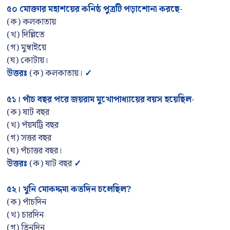
৫০ মোক্তার মহাশয়ের কনিষ্ঠ পুত্রটি পড়াশোনা করছে-
(ক) কলকাতায়
(খ) দিল্লিতে
(গ) মুম্বাইয়ে
(ঘ) কোটায়।
উত্তরঃ
(ক) কলকাতায়।
✓
৫১
।
পাঁচ বছর পরে জয়রাম মুখোপাধ্যায়ের বয়স হয়েছিল-
(ক) ষাট বছর
(খ) পঁয়ষট্টি বছর
(গ) সত্তর বছর
(ঘ) পঁচাত্তর বছর।
উত্তরঃ
(ক) ষাট বছর
✓
৫২
।
খুনি মোকদ্দমা কতদিন চলেছিল
?
(ক) পাঁচদিন
(খ) চারদিন
(গ) তিনদিন