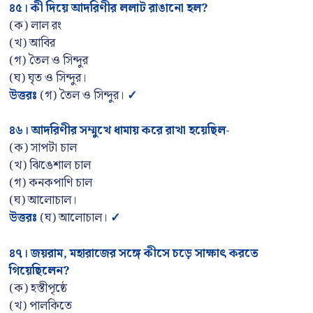
৪৫
।
কী দিয়ে আদরিণীর ললাট রাঙানো হল
?
(ক) লাল রং
(খ) আবির
(গ) তৈল ও সিন্দুর
(ঘ) ঘৃত ও সিন্দুর।
উত্তরঃ
(গ) তৈল ও সিন্দুর।
✓
৪৬
।
আদরিণীর সম্মুখে ধামায় করে রাখা হয়েছিল-
(ক) সাপটা চাল
(খ) ঝিঙেশাল চাল
(গ) কনকপাণি চাল
(ঘ) আলোচাল।
উত্তরঃ
(ঘ) আলোচাল।
✓
৪৭। জয়রাম
, মহারাজের সঙ্গে কীসে চড়ে সাক্ষাৎ করতে
গিয়েছিলেন?
(ক) হস্তীপৃষ্ঠে
(খ) পালকিতে