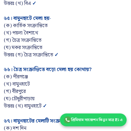
উত্তরঃ (খ) বিএ
✓
৬৫
।
বামুনহাটে মেলা হয়-
(ক) কার্তিক সংক্রান্তিতে
(খ) পয়লা বৈশাখে
(গ) চৈত্র সংক্রান্তিতে
(ঘ) মকর সংক্রান্তিতে
উত্তরঃ (গ) চৈত্র সংক্রান্তিতে
✓
৬৬
।
চৈত্র সংক্রান্তিতে বড়ো মেলা হয় কোথায়
?
(ক) পীরগঞ্জে
(খ) বামুনহাটে
(গ) বীরপুরে
(ঘ) চৌধুরীপাড়ায়
উত্তরঃ (খ) বামুনহাটে
✓
প্রিমিয়াম সাজেশন কিনুন মাত্র ₹25 এ
৬৭
।
বামুনহাটের মেলাটি সংক্রান্তির কতদিন আগে বসে
?
(ক) দশ দিন