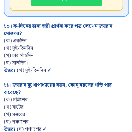
১০
।
ক-দিনের জন্য হস্তী প্রার্থনা করে পত্র লেখেন জয়রাম
মোক্তার
?
(ক) একদিন
(খ) দুই-তিনদিন
(গ) চার-পাঁচদিন
(ঘ) সাতদিন।
উত্তরঃ
(খ) দুই-তিনদিন
✓
১১
।
জয়রাম মুখোপাধ্যায়ের বয়স
, কোন্ বয়সের গন্ডি পার
করেছে?
(ক) চল্লিশের
(খ) ষাটের
(গ) সত্তরের
(ঘ) পঞ্চাশের।
উত্তরঃ
(ঘ) পঞ্চাশের
✓