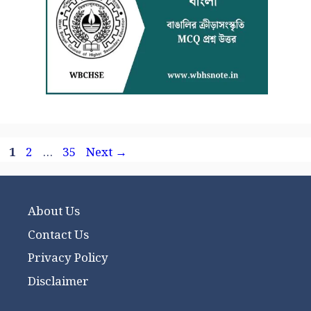
Page
Page
Page
1
2
…
35
Next
→
About Us
Contact Us
Privacy Policy
Disclaimer