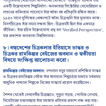
পটভূমিকায় নোয়াখালি অভিযানের প্রেক্ষিতে ‘গান্ধিমূর্তি’ রচনাও তাঁর
একটি উল্লেখযোগ্য শিল্পনির্মাণ। কলকাতার ভিক্টোরিয়া মেমোরিয়াল ও
লন্ডনের বাকিংহাম প্যালেসে তাঁর আঁকা বহু প্রতিকৃতি রক্ষিত আছে।
১৯৪৩ সালে দুর্ভিক্ষের প্রেক্ষাপটে আঁকা চিত্রগুলি তাঁর মূল্যবান কাজ।
নিসর্গচিত্রেও তাঁর সমান দক্ষতা ছিল। চিত্রকর্মই ছিল তাঁর একমাত্র
জীবিকা। তাঁর রচিত উল্লেখযোগ্য গ্রন্থ হল ‘Verified Perspective’,
যার প্রকাশক কলকাতা বিশ্ববিদ্যালয়।
৮। বঙ্গদেশের চিত্রকলার ইতিহাসে ভাস্কর ও
চিত্রকর রামকিঙ্কর বেইজের অবদান ও স্বকীয়তা
বিষয়ে সংক্ষিপ্ত আলোচনা করো।
রামকিঙ্কর বেইজের অবদান:
নন্দলাল বসুর সাহচর্যে প্রশিক্ষিত ভাস্কর
ও চিত্রকর রামকিঙ্কর বেইজ তাঁর অসামান্য শিল্পচর্চার মাধ্যমে সর্বপ্রথম
আধুনিক পাশ্চাত্য শিল্পকে নিজের ভাস্কর্যে প্রয়োগ করেছিলেন।
শৈশব থেকেই দেবদেবীর চিত্রাঙ্কনে, পুতুল গড়ায়, পোস্টার লেখায়,
থিয়েটারের মঞ্চসজ্জায় তাঁর সহজাত প্রতিভার প্রকাশ লক্ষ করা যায়।