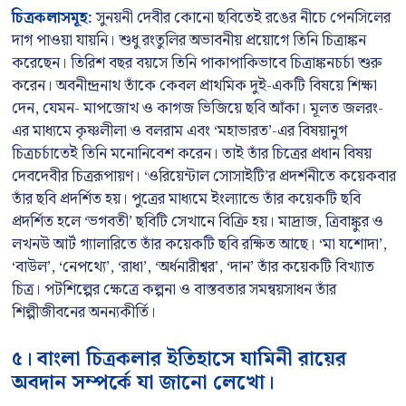
চিত্রকলাসমূহ:
সুনয়নী দেবীর কোনো ছবিতেই রঙের নীচে পেনসিলের
দাগ পাওয়া যায়নি। শুধু রংতুলির অভাবনীয় প্রয়োগে তিনি চিত্রাঙ্কন
করেছেন। তিরিশ বছর বয়সে তিনি পাকাপাকিভাবে চিত্রাঙ্কনচর্চা শুরু
করেন। অবনীন্দ্রনাথ তাঁকে কেবল প্রাথমিক দুই-একটি বিষয়ে শিক্ষা
দেন, যেমন- মাপজোখ ও কাগজ ভিজিয়ে ছবি আঁকা। মূলত জলরং-
এর মাধ্যমে কৃষ্ণলীলা ও বলরাম এবং ‘মহাভারত’-এর বিষয়ানুগ
চিত্রচর্চাতেই তিনি মনোনিবেশ করেন। তাই তাঁর চিত্রের প্রধান বিষয়
দেবদেবীর চিত্ররূপায়ণ। ‘ওরিয়েন্টাল সোসাইটি’র প্রদর্শনীতে কয়েকবার
তাঁর ছবি প্রদর্শিত হয়। পুত্রের মাধ্যমে ইংল্যান্ডে তাঁর কয়েকটি ছবি
প্রদর্শিত হলে ‘ভগবতী’ ছবিটি সেখানে বিক্রি হয়। মাদ্রাজ, ত্রিবাঙ্কুর ও
লখনউ আর্ট গ্যালারিতে তাঁর কয়েকটি ছবি রক্ষিত আছে। ‘মা যশোদা’,
‘বাউল’, ‘নেপথ্যে’, ‘রাধা’, ‘অর্ধনারীশ্বর’, ‘দান’ তাঁর কয়েকটি বিখ্যাত
চিত্র। পটশিল্পের ক্ষেত্রে কল্পনা ও বাস্তবতার সমন্বয়সাধন তাঁর
শিল্পীজীবনের অনন্যকীর্তি।
৫। বাংলা চিত্রকলার ইতিহাসে যামিনী রায়ের
অবদান সম্পর্কে যা জানো লেখো।