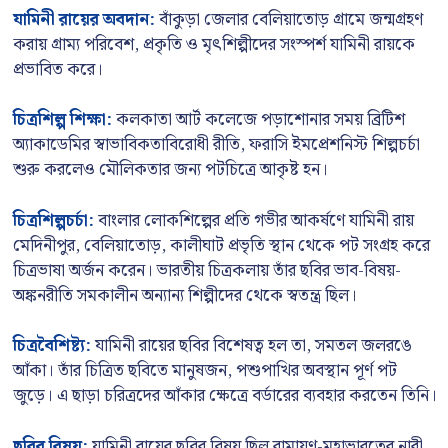
যামিনী রায়ের অবদান:
বাঁকুড়া জেলার বেলিয়াতোড় গ্রামে জন্মগ্রহণ
করায় গ্রাম্য পরিবেশ, প্রকৃতি ও মৃৎশিল্পীদের সংস্পর্শ যামিনী রায়কে
প্রভাবিত করে।
চিত্রশিল্প শিক্ষা:
কলকাতা আর্ট কলেজে পড়াশোনার সময় ব্রিটিশ
অ্যাকাডেমির স্বাভাবিকতাবিরোধী রীতি, ফরাসি ইমপ্রেশনিস্ট শিল্পচর্চা
শুরু করলেও মৌলিকতার জন্য পটচিত্রে আকৃষ্ট হন।
চিত্রশিল্পচর্চা:
বাংলার লোকশিল্পের প্রতি গভীর আকর্ষণে যামিনী রায়
মেদিনীপুর, বেলিয়াতোড়, কালীঘাট প্রভৃতি স্থান থেকে পট সংগ্রহ করে
চিত্রভাষা অর্জন করেন। ভারতীয় চিত্রকলায় তাঁর ছবির ভাব-বিষয়-
অঙ্কনরীতি সমকালীন অন্যান্য শিল্পীদের থেকে স্বতন্ত্র ছিল।
চিত্রবৈশিষ্ট্য:
যামিনী রায়ের ছবির বিশেষত্ব হল তা, সমতল জলরঙে
আঁকা। তাঁর চিত্রিত ছবিতে মানুষজন, পশুপাখির অবস্থান পূর্ণ পট
জুড়ে। এ ছাড়া চরিত্রদের আঁকার ক্ষেত্রে বর্ডারের ব্যবহার করতেন তিনি।
ছবির বিষয়:
যামিনী রায়ের ছবির বিষয় ছিল রামায়ণ-মহাভারতের নারী