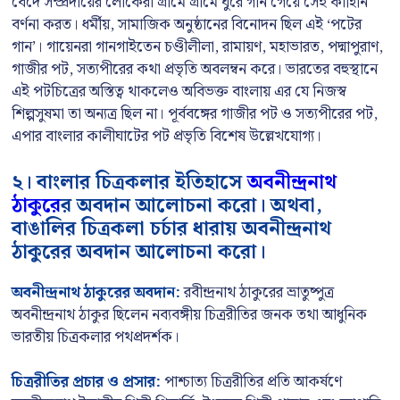
বেদে সম্প্রদায়ের লোকেরা গ্রামে গ্রামে ঘুরে গান গেয়ে সেই কাহিনি
বর্ণনা করত। ধর্মীয়, সামাজিক অনুষ্ঠানের বিনোদন ছিল এই ‘পটের
গান’। গায়েনরা গানগাইতেন চণ্ডীলীলা, রামায়ণ, মহাভারত, পদ্মাপুরাণ,
গাজীর পট, সত্যপীরের কথা প্রভৃতি অবলম্বন করে। ভারতের বহুস্থানে
এই পটচিত্রের অস্তিত্ব থাকলেও অবিভক্ত বাংলায় এর যে নিজস্ব
শিল্পসুষমা তা অন্যত্র ছিল না। পূর্ববঙ্গের গাজীর পট ও সত্যপীরের পট,
এপার বাংলার কালীঘাটের পট প্রভৃতি বিশেষ উল্লেখযোগ্য।
২। বাংলার চিত্রকলার ইতিহাসে
অবনীন্দ্রনাথ
ঠাকুরে
র অবদান আলোচনা করো। অথবা,
বাঙালির চিত্রকলা চর্চার ধারায় অবনীন্দ্রনাথ
ঠাকুরের অবদান আলোচনা করো।
অবনীন্দ্রনাথ ঠাকুরের অবদান:
রবীন্দ্রনাথ ঠাকুরের ভ্রাতুষ্পুত্র
অবনীন্দ্রনাথ ঠাকুর ছিলেন নব্যবঙ্গীয় চিত্ররীতির জনক তথা আধুনিক
ভারতীয় চিত্রকলার পথপ্রদর্শক।
চিত্ররীতির প্রচার ও প্রসার:
পাশ্চাত্য চিত্ররীতির প্রতি আকর্ষণে