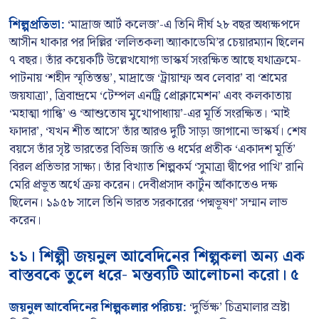
শিল্পপ্রতিভা:
‘মাদ্রাজ আর্ট কলেজ’-এ তিনি দীর্ঘ ২৮ বছর অধ্যক্ষপদে
আসীন থাকার পর দিল্লির ‘ললিতকলা অ্যাকাডেমি’র চেয়ারম্যান ছিলেন
৭ বছর। তাঁর কয়েকটি উল্লেখযোগ্য ভাস্কর্য সংরক্ষিত আছে যথাক্রমে-
পাটনায় ‘শহীদ স্মৃতিস্তম্ভ’, মাদ্রাজে ‘ট্রায়াম্ফ অব লেবার’ বা ‘শ্রমের
জয়যাত্রা’, ত্রিবান্দ্রমে ‘টেম্পল এনট্রি প্রোক্লামেশন’ এবং কলকাতায়
‘মহাত্মা গান্ধি’ ও ‘আশুতোষ মুখোপাধ্যায়’-এর মূর্তি সংরক্ষিত। ‘মাই
ফাদার’, ‘যখন শীত আসে’ তাঁর আরও দুটি সাড়া জাগানো ভাস্কর্য। শেষ
বয়সে তাঁর সৃষ্ট ভারতের বিভিন্ন জাতি ও ধর্মের প্রতীক ‘একাদশ মূর্তি’
বিরল প্রতিভার সাক্ষ্য। তাঁর বিখ্যাত শিল্পকর্ম ‘সুমাত্রা দ্বীপের পাখি’ রানি
মেরি প্রভূত অর্থে ক্রয় করেন। দেবীপ্রসাদ কার্টুন আঁকাতেও দক্ষ
ছিলেন। ১৯৫৮ সালে তিনি ভারত সরকারের ‘পদ্মভূষণ’ সম্মান লাভ
করেন।
১১। শিল্পী জয়নুল আবেদিনের শিল্পকলা অন্য এক
বাস্তবকে তুলে ধরে- মন্তব্যটি আলোচনা করো। ৫
জয়নুল আবেদিনের শিল্পকলার পরিচয়:
‘দুর্ভিক্ষ’ চিত্রমালার স্রষ্টা