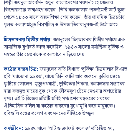
শিল্পী জয়নুল আবেদিন অধুনা বাংলাদেশের ময়মনসিংহ জেলার
কিশোরগঞ্জে জন্মগ্রহণ করেন। তিনি কলকাতায় ‘গভর্নমেন্ট আর্ট স্কুল’
থেকে ১৯৩৩ সালে অঙ্কনশিক্ষা শেষ করেন। তাঁর প্রাথমিক চিত্রচর্চায়
মূলত কল্যাণপ্রসূত নিসর্গচিত্র ও উপজাতির মানুষজনই উঠে আসে।
চিত্রভাবনার দ্বিতীয় পর্যায়:
জয়নুলের চিত্রভাবনার দ্বিতীয় পর্যায়ে এক
সামাজিক ঘূর্ণাবর্ত কাজ করেছিল। ১৯৪৩ সালের মর্মান্তিক দুর্ভিক্ষ ও
মন্বন্তর তাঁর চেতনাকে প্রবলভাবে নাড়িয়ে দেয়।
কঠোর বাস্তব চিত্র:
জয়নুলের অতি বিখ্যাত ‘দুর্ভিক্ষ’ চিত্রমালার বিখ্যাত
ছবি ‘ম্যাডোনা ১৯৪৩’, যাতে তিনি কালি আর শুকনো তুলির স্কেচে
ফুটিয়ে তোলেন- মৃত্যুপথযাত্রী, দুর্ভিক্ষের শিকার, কঙ্কালসার সন্তানের
দ্বারা সদ্যমৃত মায়ের বুক থেকে জীবনসুধা টেনে নেওয়ার অপচেষ্টার
দৃশ্য। এই সিরিজের প্রতিটি ছবিই পঞ্চাশের মন্বন্তরের সময়ের
ঐতিহাসিক দলিল যা কঠোর বাস্তবের মুখোমুখি করে মানুষকে।
ছবিগুলি রঙের প্রলেপ এবং মননের দীপ্তিতে উজ্জ্বল।
কর্মজীবন:
১৯৪৭ সালে ‘আর্ট ও ক্রাফট কলেজ’ প্রতিষ্ঠিত হয়,