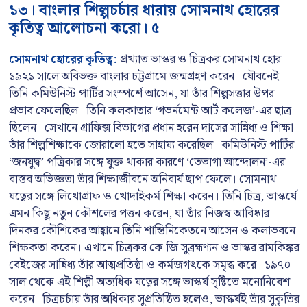
১৩। বাংলার শিল্পচর্চার ধারায় সোমনাথ হোরের
কৃতিত্ব আলোচনা করো। ৫
সোমনাথ হোরের কৃতিত্ব:
প্রখ্যাত ভাস্কর ও চিত্রকর সোমনাথ হোর
১৯২১ সালে অবিভক্ত বাংলার চট্টগ্রামে জন্মগ্রহণ করেন। যৌবনেই
তিনি কমিউনিস্ট পার্টির সংস্পর্শে আসেন, যা তাঁর শিল্পসত্তার উপর
প্রভাব ফেলেছিল। তিনি কলকাতার ‘গভর্নমেন্ট আর্ট কলেজ’-এর ছাত্র
ছিলেন। সেখানে গ্রাফিক্স বিভাগের প্রধান হরেন দাসের সান্নিধ্য ও শিক্ষা
তাঁর শিল্পশিক্ষাকে জোরালো হতে সাহায্য করেছিল। কমিউনিস্ট পার্টির
‘জনযুদ্ধ’ পত্রিকার সঙ্গে যুক্ত থাকার কারণে ‘তেভাগা আন্দোলন’-এর
বাস্তব অভিজ্ঞতা তাঁর শিক্ষাজীবনে অনিবার্য ছাপ ফেলে। সোমনাথ
যত্নের সঙ্গে লিথোগ্রাফ ও খোদাইকর্ম শিক্ষা করেন। তিনি চিত্র, ভাস্কর্যে
এমন কিছু নতুন কৌশলের পত্তন করেন, যা তাঁর নিজস্ব আবিষ্কার।
দিনকর কৌশিকের আহ্বানে তিনি শান্তিনিকেতনে আসেন ও কলাভবনে
শিক্ষকতা করেন। এখানে চিত্রকর কে জি সুব্রহ্মণ্যন ও ভাস্কর রামকিঙ্কর
বেইজের সান্নিধ্য তাঁর আত্মপ্রতিষ্ঠা ও কর্মজগৎকে সমৃদ্ধ করে। ১৯৭০
সাল থেকে এই শিল্পী অত্যধিক যত্নের সঙ্গে ভাস্কর্য সৃষ্টিতে মনোনিবেশ
করেন। চিত্রচর্চায় তাঁর অধিকার সুপ্রতিষ্ঠিত হলেও, ভাস্কর্যই তাঁর সুকৃতির