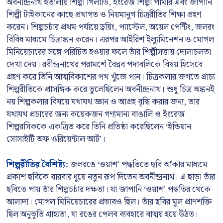
অবনীন্দ্রনাথ ইতালীয় শিল্পী গিলার্ডি, ইংরেজ শিল্পী পামার এবং জাপানি
শিল্পী টাইকানের কাছে প্রথাগত ও নিয়মানুগ চিত্ররীতির শিক্ষা গ্রহণ
করেন। শিল্পচর্চার প্রথম পর্যায়ে ড্রয়িং, প্যাস্টেল, অয়েল পেন্টিং, জলরং
বিবিধ মাধ্যমে চিত্রাঙ্কন করেন। এরপর আইরিশ ইল্যুমিনেশন ও মোগল
মিনিয়েচারের সঙ্গে পরিচিত হওয়ার ফলে তাঁর শিল্পীসত্তায় দোলাচলতা
দেখা দেয়। রবীন্দ্রনাথের পরামর্শে বৈঘ্নব পদাবলিকে বিষয় হিসেবে
গ্রহণ করে তিনি আত্মবিকাশের পথ খুঁজে পান। চিত্রকলার জগতে প্রাচ্য
শিল্পরীতিকে প্রাসঙ্গিক করে তুলেছিলেন অবনীন্দ্রনাথ। শুধু চিত্র অঙ্কনই
নয় শিল্পকলার বিষয়ে যথাযথ জ্ঞান ও আগ্রহ বৃদ্ধি করার জন্য, তার
যথাযথ প্রচারের জন্য কয়েকজন গণ্যমান্য বাঙালি ও ইংরেজ
শিল্পরসিককে একত্রিত করে তিনি প্রতিষ্ঠা করেছিলেন ‘ইন্ডিয়ান
সোসাইটি অফ ওরিয়েন্টাল আর্ট’।
শিল্পরীতির বৈশিষ্ট্য:
জলরঙে ‘ওয়াশ’ পদ্ধতিতে ছবি আঁকার মাধ্যমে
প্রকাশ ছবিকে বারবার ধুয়ে নতুন রূপ দিতেন অবনীন্দ্রনাথ। এ ছাড়া তাঁর
ছবিতে পায় তাঁর শিল্পচর্চার দক্ষতা। যা জাপানি ‘ওয়াশ’ পদ্ধতির থেকে
আলাদা। মোগল মিনিয়েচারের প্রভাবও ছিল। তাঁর ছবির মূল প্রাণশক্তি
ছিল অনুভূতি গ্রাহ্যতা, যা রঙের পেলব ব্যবহারে বাত্ময় হয়ে উঠত।