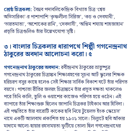
শ্রেষ্ঠ চিত্রকলা:
বৈঘ্নব পদাবলিকেন্দ্রিক বিখ্যাত চিত্র ‘শ্বেত
অভিসারিকা’-র পাশাপাশি ‘কৃষ্ণলীলা সিরিজ’, ‘কচ ও দেবযানী’,
‘ভারতমাতা’, ‘অশোকের রানি’, ‘দেবদাসী’, ‘অন্তিম শয্যায় শাহজাহান’
প্রভৃতি চিত্রগুলিও তাঁর উল্লেখযোগ্য সৃষ্টি।
৩। বাংলার চিত্রকলার ধারাপথে শিল্পী গগনেন্দ্রনাথ
ঠাকুরের অবদান আলোচনা করো। ৫
গগনেন্দ্রনাথ ঠাকুরের অবদান:
রবীন্দ্রনাথ ঠাকুরের ভ্রাতুষ্পুত্র
গগনেন্দ্রনাথ ঠাকুরের চিত্রাঙ্কন শিক্ষাগ্রহণের সূচনা আর্ট স্কুলের শিক্ষক
হরিচরণ বসুর কাছে হলেও সেই শিক্ষার সার্বিক বিকাশ ঘটে তাঁর পরিণত
বয়সে। পাশ্চাত্য রীতির জলরং চিত্রাঙ্কনে তাঁর প্রভূত দক্ষতা থাকলেও
পরে তিনি কালি, তুলি ও ওয়াশের কাজেও পরিণত হয়ে ওঠেন। এই
ব্যাপারে তাঁর শিক্ষাগুরু ছিলেন জাপানি চিত্রকর টাইকান আর হিসিদা।
এই পদ্ধতিতে তাঁর বারোটি কাকের ছবি নিয়ে টুয়েলভ ইংক স্কেচেস’
নামে একটি অ্যালবাম প্রকাশিত হয় ১৯০১ সালে। সিল্যুটে ছবি আঁকার
মাধ্যমে আলো-ছায়ার রহস্যময়তা ফুটিয়ে তোলা ছিল গগনেন্দ্রনাথের