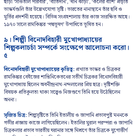
ছাড়া ‘সাঁওতাল পরিবার’, ‘বাতিদান’, ‘ধান ঝাড়া’, ‘কলের বাঁশি’ প্রভৃতি
ভাস্কর্যগুলি তাঁর উল্লেখযোগ্য সৃষ্টি। ভারতের নানাস্থানে তাঁর ছবি ও
মূর্তির প্রদর্শনী হয়েছে। বিভিন্ন সংগ্রহশালায় তাঁর কাজ সংরক্ষিত আছে।
১৯৭০ সালে রামকিঙ্কর ‘পদ্মভূষণ’ উপাধিতে ভূষিত হন।
৯। শিল্পী বিনোদবিহারী মুখোপাধ্যায়ের
শিল্পকলাচর্চা সম্পর্কে সংক্ষেপে আলোচনা করো।
৫
বিনোদবিহারী মুখোপাধ্যায়ের কৃতিত্ব:
প্রখ্যাত ভাস্কর ও চিত্রকর
রামকিঙ্কর বেইজের শান্তিনিকেতনের সতীর্থ চিত্রকর বিনোদবিহারী
মুখোপাধ্যায় ছিলেন অবনীন্দ্রনাথ-নন্দলালের প্রিয় ছাত্র। দৃষ্টিশক্তি
বিষয়ক প্রতিকূলতা থাকা সত্ত্বেও নিজগুণে তিনি হয়ে উঠেছিলেন
অনন্য।
সৃজিত চিত্র:
শিল্পসৃষ্টিতে তিনি ইতালীয় ও জাপানি প্রভাবপুষ্ট মননকে
গভীর প্রজ্ঞায় কাজে লাগিয়েছিলেন। ইতালির মুরাল পরম্পরা ও জাপানি
চিত্রকলার প্রভাব ভারতীয় ঘরানার সঙ্গে মিশ্রণে তাঁর চিত্রকে যুগোত্তীর্ণ