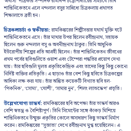
‘প্রবাসী’ পত্রিকার সম্পাদক রামানন্দ চট্টোপাধ্যায়ের সাহচর্যে তিনি
শান্তিনিকেতনে এলে নন্দলাল বসুর সান্নিধ্যে চিত্রকলায় প্রথাগত
শিক্ষালাভে ব্রতী হন।
চিত্রকলাচর্চা ও স্বকীয়তা:
রামকিঙ্করের শিল্পীসত্তার যথার্থ মুক্তি ঘটে
শান্তিনিকেতনে এসে। তাঁর মাথার উপর ছিলেন রবীন্দ্রনাথ, সহায়ক
ছিলেন গুরু নন্দলাল বসু ও অবনীন্দ্রনাথ ঠাকুর। তিনি আধুনিক
ইউরোপীয় শিল্পের প্রতি আগ্রহী ছিলেন। তাঁর শান্তিনিকেতন জীবনের
প্রথম পর্বের ছবিগুলিতে ওয়াশ এবং টেম্পেরা পদ্ধতির প্রয়োগ দেখা
যায়। তাঁর ছবিগুলি মূলত প্রকৃতিকেন্দ্রিক এবং তাদের কিছু কিছু কোনো
নির্দিষ্ট ব্যক্তির প্রতিকৃতি। এ ছাড়াও তাঁর বেশ কিছু ছবিতে চিত্রকল্পের
আধিক্য লক্ষ করা যায়। তাঁর অঙ্কিত কয়েকটি বিখ্যাত ছবি হল-
‘পিকনিক’, ‘সোমা’, ‘যোশী’, ‘সামার নুন’, ‘শিলং ল্যান্ডস্কেপ’ প্রভৃতি।
উল্লেখযোগ্য ভাস্কর্য:
রামকিঙ্করের ছবি অপেক্ষা তাঁর ভাস্কর্য আরও
বেশি স্বতন্ত্র ও বৈশিষ্ট্যপূর্ণ। তিনি সিমেন্টের সঙ্গে কাঁকড় মিশিয়ে
শান্তিনিকতনে উন্মুক্ত প্রকৃতির কোলে অসাধারণ কিছু ভাস্কর্য নির্মাণ
করেন। রামকিঙ্করের ”সুজাতা’ দেখে রবীন্দ্রনাথ মুগ্ধ হয়েছিলেন। এ