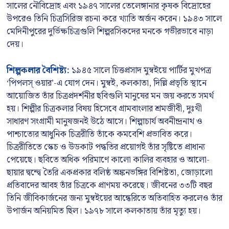
সালের নৌবিদ্রোহ এবং ১৯৪৭ সালের তেলেঙ্গানার কৃষক বিদ্রোহের
উপরেও তিনি চিত্রসিরিজ রচনা করে খ্যাতি অর্জন করেন। ১৯৪৩ সালে
মেদিনীপুরের দুর্ভিক্ষচিত্রগুলি শিল্পরসিকদের মনকে গভীরভাবে নাড়া
দেয়।
শিল্পকলার বৈশিষ্ট্য:
১৯৪৫ সালে চিত্তপ্রসাদ মুম্বইয়ে পার্টির মুখপত্র
‘পিপলস্ ওয়ার’-এ যোগ দেন। মুম্বই, কলকাতা, দিল্লি প্রভৃতি স্থানে
আয়োজিত তাঁর চিত্রপ্রদর্শনীর ছবিগুলি মানুষের মন জয় করতে সমর্থ
হয়। শিল্পীর চিত্রকলার বিষয় হিসেবে গ্রামবাংলার শ্রমজীবী, দুঃখী
সাধারণ সংগ্রামী মানুষজনই উঠে আসে। শিল্পাচার্য অবনীন্দ্রনাথ ও
পাশ্চাত্যের আধুনিক চিত্ররীতি তাঁকে কমবেশি প্রভাবিত করে।
চিত্ররীতিতে স্কেচ ও উডকাট পদ্ধতির প্রয়োগই তাঁর সৃষ্টিতে প্রাধান্য
পেয়েছে। ছবিতে অধিক পরিমাণে কালো কালির ব্যবহার ও আলো-
ছায়ার দ্বন্দ্বে তৈরি একপ্রকার বলিষ্ঠ অঙ্কনভঙ্গির বিশিষ্টতা, জোড়ালো
প্রতিবাদের আবহ তাঁর চিত্রকে প্রাণময় করেছে। জীবনের ৩৩টি বছর
তিনি জীবিকার্জনের জন্য মুম্বইয়ের আন্ধেরিতে অতিবাহিত করলেও তাঁর
উপার্জন অনিয়মিত ছিল। ১৯৭৮ সালে কলকাতায় তাঁর মৃত্যু হয়।