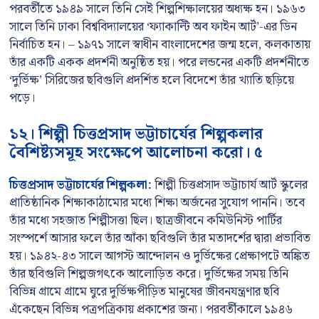
পরবর্তীতে ১৯৪৯ সালে তিনি সেই শিল্পশিক্ষালয়ের অধ্যক্ষ হন। ১৯৬৩
সালে তিনি ঢাকা বিশ্ববিদ্যালয়ের ‘ফ্যাকাল্টি অব ফাইন আর্ট’-এর ডিন
নির্বাচিত হন। – ১৯৭১ সালে স্বাধীন বাংলাদেশের জন্ম হলে, কলকাতায়
তাঁর একটি একক প্রদর্শনী অনুষ্ঠিত হয়। পরে লন্ডনের একটি প্রদর্শনীতে
‘দুর্ভিক্ষ’ সিরিজের ছবিগুলি প্রদর্শিত হলে বিদেশে তাঁর খ্যাতি ছড়িয়ে
পড়ে।
১২। শিল্পী চিত্তপ্রসাদ ভট্টাচার্যের শিল্পকলার
বৈশিষ্ট্যসমূহ সংক্ষেপে আলোচনা করো। ৫
চিত্তপ্রসাদ ভট্টাচার্যের শিল্পকলা:
শিল্পী চিত্তপ্রসাদ ভট্টাচার্য আর্ট স্কুলের
প্রাতিষ্ঠানিক শিক্ষাকাঠামোর মধ্যে শিক্ষা অর্জনের সুযোগ পাননি। তবে
তাঁর মধ্যে সহজাত শিল্পীসত্তা ছিল। ছাত্রজীবনে কমিউনিস্ট পার্টির
সংস্পর্শে আসার ফলে তাঁর আঁকা ছবিগুলি তাঁর মতাদর্শের দ্বারা প্রভাবিত
হয়। ১৯৪২-৪৩ সালে আগস্ট আন্দোলন ও দুর্ভিক্ষের প্রেক্ষাপটে অঙ্কিত
তাঁর ছবিগুলি শিল্পজগৎকে আলোড়িত করে। দুর্ভিক্ষের সময় তিনি
বিভিন্ন গ্রামে গ্রামে ঘুরে দুর্ভিক্ষপীড়িত মানুষের জীবনযন্ত্রণার ছবি
এঁকেছেন বিভিন্ন পত্রপত্রিকায় প্রকাশের জন্য। পরবর্তীকালে ১৯৪৬