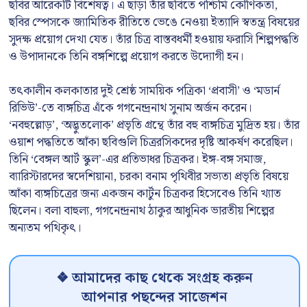
ছবির আরেকটি বিশেষত্ব। এ ছাড়া তাঁর ছবিতে পশ্চিমি কৌণিকতা,
ছবির স্পেসকে জ্যামিতিক রীতিতে ভেঙে নেওয়া ইত্যাদি স্বতন্ত্র বিষয়ের
সুদক্ষ প্রয়োগ দেখা যেত। তাঁর চিত্র বাস্তবধর্মী হওয়ায় ফরাসি শিল্পপদ্ধতি
ও উপাদানকে তিনি বঙ্গশিল্পে প্রয়োগ করতে উদ্যোগী হন।
তৎকালীন কলকাতার দুই শ্রেষ্ঠ সাময়িক পত্রিকা ‘প্রবাসী’ ও ‘মডার্ন
রিভিউ’-তে ব্যঙ্গচিত্র এঁকে গগনেন্দ্রনাথ সুনাম অর্জন করেন।
‘নবহুল্লোড়’, ‘অদ্ভুতলোক’ প্রভৃতি গ্রন্থে তাঁর বহু ব্যঙ্গচিত্র মুদ্রিত হয়। তাঁর
ওয়াশ পদ্ধতিতে আঁকা ছবিগুলি চিত্ররসিকদের দৃষ্টি আকর্ষণ করেছিল।
তিনি ‘বেঙ্গল আর্ট স্কুল’-এর প্রতিভাধর চিত্রকর। ইঙ্গ-বঙ্গ সমাজ,
ব্যারিস্টারদের স্বদেশিয়ানা, চরকা বনাম পৃথিবীর সভ্যতা প্রভৃতি বিষয়ে
আঁকা ব্যঙ্গচিত্রের জন্য একজন কার্টুন চিত্রকর হিসেবেও তিনি খ্যাত
ছিলেন। বলা বাহুল্য, গগনেন্দ্রনাথ ঠাকুর আধুনিক ভারতীয় শিল্পের
অন্যতম পথিকৃৎ।
❖ আমাদের কাছ থেকে সংগ্রহ করুন
আপনার পছন্দের সাজেশন