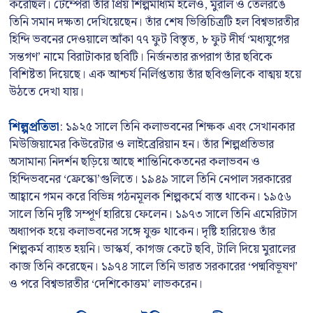
করেছিল। টেম্পেরা তাঁর প্রিয় শিল্পমাধ্যম হলেও, মুরাল ও তেলরঙে
তিনি সমান দক্ষতা দেখিয়েছেন। তাঁর শেষ ভিত্তিচিত্রটি হল বিশ্বভারতীর
হিন্দি ভবনের দেওয়ালে আঁকা ৭৭ ফুট বিস্তৃত, ৮ ফুট দীর্ঘ ‘মধ্যযুগের
সন্তগণ’ নামে বিরাটাকার ছবিটি। নির্জনতার রূপরাগ তাঁর ছবিকে
বিশিষ্টতা দিয়েছে। এক আশ্চর্য নির্লিপ্ততায় তাঁর ছবিগুলিকে বাত্ময় হয়ে
উঠতে দেখা যায়।
শিল্পপ্রতিভা
: ১৯২৫ সালে তিনি কলাভবনের শিক্ষক এবং সেখানকার
মিউজিয়ামের কিউরেটার ও লাইব্রেরিয়ান হন। তাঁর শিল্পপ্রতিভার
অসামান্য নিদর্শন ছড়িয়ে আছে শান্তিনিকেতনের কলাভবন ও
হিন্দিভবনের ‘ফ্রেস্কো’গুলিতে। ১৯৪৯ সালে তিনি নেপাল সরকারের
আহ্বানে গমন করে বিভিন্ন গঠনমূলক শিল্পকর্মে ব্যস্ত থাকেন। ১৯৫৬
সালে তিনি দৃষ্টি সম্পূর্ণ হারিয়ে ফেলেন। ১৯৭৩ সালে তিনি এমেরিটাস
অধ্যাপক হয়ে কলাভবনের সঙ্গে যুক্ত থাকেন। দৃষ্টি হারিয়েও তাঁর
শিল্পকর্ম ব্যাহত হয়নি। ভাস্কর্য, কাগজ কেটে ছবি, টালি দিয়ে মুরালের
কাজ তিনি করেছেন। ১৯৭৪ সালে তিনি ভারত সরকারের ‘পদ্মবিভূষণ’
ও পরে বিশ্বভারতীর ‘দেশিকোত্তম’ লাভকরেন।