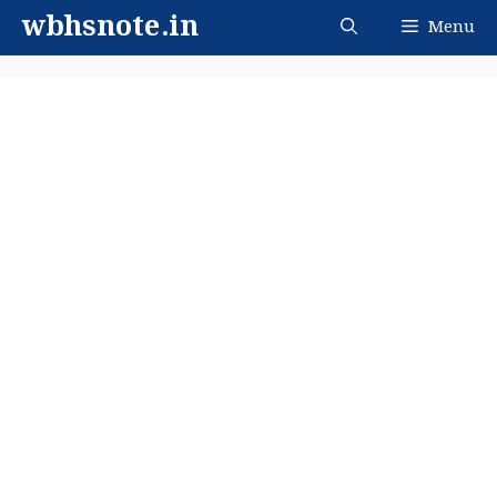
Skip
wbhsnote.in
Menu
to
content