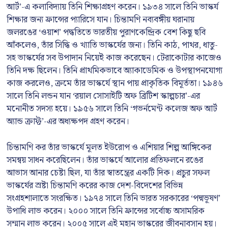
আর্ট’-এ কলাবিদ্যায় তিনি শিক্ষাগ্রহণ করেন। ১৯৩৪ সালে তিনি ভাস্কর্য
শিক্ষার জন্য ফ্রান্সের প্যারিসে যান। চিন্তামণি নব্যবঙ্গীয় ঘরানায়
জলরঙের ‘ওয়াশ’ পদ্ধতিতে ভারতীয় পুরাণকেন্দ্রিক বেশ কিছু ছবি
আঁকলেও, তাঁর সিদ্ধি ও খ্যাতি ভাস্কর্যের জন্য। তিনি কাঠ, পাথর, ধাতু-
সহ ভাস্কর্যের সব উপাদান নিয়েই কাজ করেছেন। টেরাকোটার কাজেও
তিনি দক্ষ ছিলেন। তিনি প্রাথমিকভাবে অ্যাকাডেমিক ও উপস্থাপনযোগ্য
কাজ করলেও, ক্রমে তাঁর ভাস্কর্যে স্থান পায় প্রাকৃতিক বিমূর্ততা। ১৯৪৬
সালে তিনি লন্ডন যান ‘রয়াল সোসাইটি অফ ব্রিটিশ স্কাল্পচার’-এর
মনোনীত সদস্য হয়ে। ১৯৫৬ সালে তিনি ‘গভর্নমেন্ট কলেজ অফ আর্ট
অ্যান্ড ক্রাফ্ট’-এর অধ্যক্ষপদ গ্রহণ করেন।
চিন্তামণি কর তাঁর ভাস্কর্যে মূলত ইউরোপ ও এশিয়ার শিল্প আঙ্গিকের
সমন্বয় সাধন করেছিলেন। তাঁর ভাস্কর্যে আলোর প্রতিফলনে রঙের
আভাস আনার চেষ্টা ছিল, যা তাঁর স্বাতন্ত্রের একটি দিক। প্রচুর সফল
ভাস্কর্যের স্রষ্টা চিন্তামণি করের কাজ দেশ-বিদেশের বিভিন্ন
সংগ্রহশালাতে সংরক্ষিত। ১৯৭৪ সালে তিনি ভারত সরকারের ‘পদ্মভূষণ’
উপাধি লাভ করেন। ২০০০ সালে তিনি ফ্রান্সের সর্বোচ্চ অসামরিক
সম্মান লাভ করেন। ২০০৫ সালে এই মহান ভাস্করের জীবনাবসান হয়।