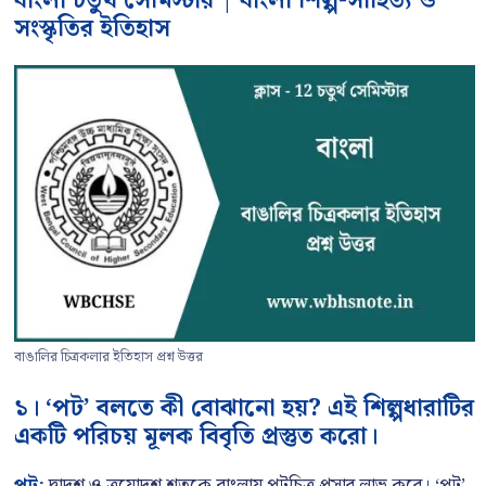
বাংলা চতুর্থ সেমিস্টার | বাংলা শিল্প-সাহিত্য ও
সংস্কৃতির ইতিহাস
বাঙালির চিত্রকলার ইতিহাস প্রশ্ন উত্তর
১। ‘পট’ বলতে কী বোঝানো হয়? এই শিল্পধারাটির
একটি পরিচয় মূলক বিবৃতি প্রস্তুত করো।