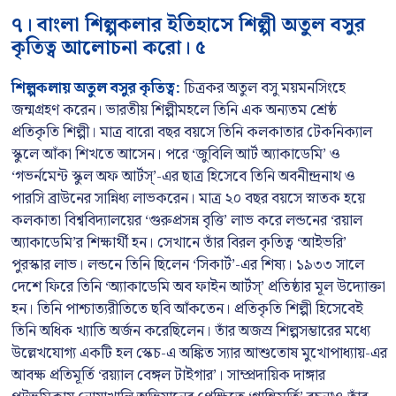
৭। বাংলা শিল্পকলার ইতিহাসে শিল্পী অতুল বসুর
কৃতিত্ব আলোচনা করো। ৫
শিল্পকলায় অতুল বসুর কৃতিত্ব:
চিত্রকর অতুল বসু ময়মনসিংহে
জন্মগ্রহণ করেন। ভারতীয় শিল্পীমহলে তিনি এক অন্যতম শ্রেষ্ঠ
প্রতিকৃতি শিল্পী। মাত্র বারো বছর বয়সে তিনি কলকাতার টেকনিক্যাল
স্কুলে আঁকা শিখতে আসেন। পরে ‘জুবিলি আর্ট অ্যাকাডেমি’ ও
‘গভর্নমেন্ট স্কুল অফ আর্টস্’-এর ছাত্র হিসেবে তিনি অবনীন্দ্রনাথ ও
পারসি ব্রাউনের সান্নিধ্য লাভকরেন। মাত্র ২০ বছর বয়সে স্নাতক হয়ে
কলকাতা বিশ্ববিদ্যালয়ের ‘গুরুপ্রসন্ন বৃত্তি’ লাভ করে লন্ডনের ‘রয়াল
অ্যাকাডেমি’র শিক্ষার্থী হন। সেখানে তাঁর বিরল কৃতিত্ব ‘আইভরি’
পুরস্কার লাভ। লন্ডনে তিনি ছিলেন ‘সিকার্ট’-এর শিষ্য। ১৯৩৩ সালে
দেশে ফিরে তিনি ‘অ্যাকাডেমি অব ফাইন আর্টস্’ প্রতিষ্ঠার মূল উদ্যোক্তা
হন। তিনি পাশ্চাত্যরীতিতে ছবি আঁকতেন। প্রতিকৃতি শিল্পী হিসেবেই
তিনি অধিক খ্যাতি অর্জন করেছিলেন। তাঁর অজস্র শিল্পসম্ভারের মধ্যে
উল্লেখযোগ্য একটি হল স্কেচ-এ অঙ্কিত স্যার আশুতোষ মুখোপাধ্যায়-এর
আবক্ষ প্রতিমূর্তি ‘রয়‍্যাল বেঙ্গল টাইগার’। সাম্প্রদায়িক দাঙ্গার