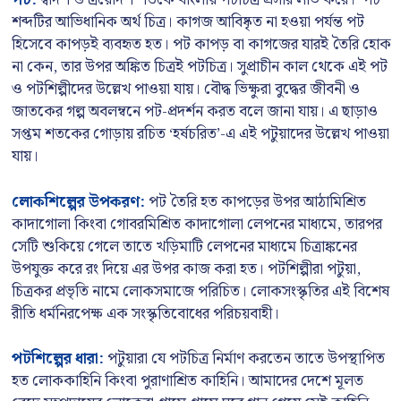
পট:
দ্বাদশ ও ত্রয়োদশ শতকে বাংলায় পটচিত্র প্রসার লাভ করে। ‘পট’
শব্দটির আভিধানিক অর্থ চিত্র। কাগজ আবিষ্কৃত না হওয়া পর্যন্ত পট
হিসেবে কাপড়ই ব্যবহৃত হত। পট কাপড় বা কাগজের যারই তৈরি হোক
না কেন, তার উপর অঙ্কিত চিত্রই পটচিত্র। সুপ্রাচীন কাল থেকে এই পট
ও পটশিল্পীদের উল্লেখ পাওয়া যায়। বৌদ্ধ ভিক্ষুরা বুদ্ধের জীবনী ও
জাতকের গল্প অবলম্বনে পট-প্রদর্শন করত বলে জানা যায়। এ ছাড়াও
সপ্তম শতকের গোড়ায় রচিত ‘হর্ষচরিত’-এ এই পটুয়াদের উল্লেখ পাওয়া
যায়।
লোকশিল্পের উপকরণ:
পট তৈরি হত কাপড়ের উপর আঠামিশ্রিত
কাদাগোলা কিংবা গোবরমিশ্রিত কাদাগোলা লেপনের মাধ্যমে, তারপর
সেটি শুকিয়ে গেলে তাতে খড়িমাটি লেপনের মাধ্যমে চিত্রাঙ্কনের
উপযুক্ত করে রং দিয়ে এর উপর কাজ করা হত। পটশিল্পীরা পটুয়া,
চিত্রকর প্রভৃতি নামে লোকসমাজে পরিচিত। লোকসংস্কৃতির এই বিশেষ
রীতি ধর্মনিরপেক্ষ এক সংস্কৃতিবোধের পরিচয়বাহী।
পটশিল্পের ধারা:
পটুয়ারা যে পটচিত্র নির্মাণ করতেন তাতে উপস্থাপিত
হত লোককাহিনি কিংবা পুরাণাশ্রিত কাহিনি। আমাদের দেশে মূলত