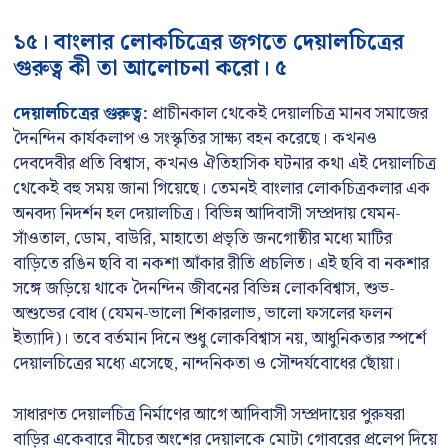
১৫। বাংলার লোকচিত্রের জগতে দেয়ালচিত্রের
গুরুত্ব কী তা আলোচনা করো। ৫
দেয়ালচিত্রের গুরুত্ব:
প্রাচীনকাল থেকেই দেয়ালচিত্র মানব সমাজের
দৈনন্দিন কার্যকলাপ ও সংস্কৃতির সাক্ষ্য বহন করেছে। কখনও
দেবদেবীর প্রতি বিশ্বাস, কখনও ঐতিহাসিক ঘটনার কথা এই দেয়ালচিত্র
থেকেই বহু সময় জানা গিয়েছে। তেমনই বাংলার লোকচিত্রকলার এক
অনবদ্য নিদর্শন হল দেয়ালচিত্র। বিভিন্ন আদিবাসী সম্প্রদায় যেমন-
সাঁওতাল, ডোম, বাউরি, মাহাতো প্রভৃতি জনগোষ্ঠীর মধ্যে মাটির
বাড়িতে রঙিন ছবি বা নকশা আঁকার রীতি প্রচলিত। এই ছবি বা নকশার
সঙ্গে জড়িয়ে থাকে দৈনন্দিন জীবনের বিভিন্ন লোকবিশ্বাস, শুভ-
অশুভের বোধ (যেমন-ভালো শিকারলাভ, ভালো ফসলের ফলন
ইত্যাদি)। তবে বর্তমান দিনে শুধু লোকবিশ্বাস নয়, আধুনিকতার স্পর্শে
দেয়ালচিত্রের মধ্যে এসেছে, নান্দনিকতা ও সৌন্দর্যবোধের ছোঁয়া।
সাধারণত দেয়ালচিত্র নির্মাণের আগে আদিবাসী সম্প্রদায়ের পুরুষরা
বাড়ির একেবারে নীচের অংশের দেয়ালকে মোটা গোবরের প্রলেপ দিয়ে