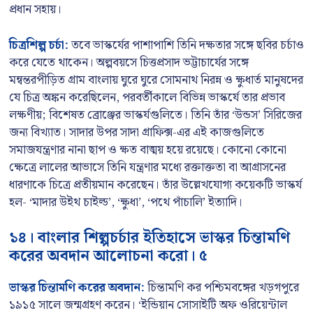
প্রধান সহায়।
চিত্রশিল্প চর্চা:
তবে ভাস্কর্যের পাশাপাশি তিনি দক্ষতার সঙ্গে ছবির চর্চাও
করে যেতে থাকেন। অল্পবয়সে চিত্তপ্রসাদ ভট্টাচার্যের সঙ্গে
মন্বন্তরপীড়িত গ্রাম বাংলায় ঘুরে ঘুরে সোমনাথ নিরন্ন ও ক্ষুধার্ত মানুষদের
যে চিত্র অঙ্কন করেছিলেন, পরবর্তীকালে বিভিন্ন ভাস্কর্যে তার প্রভাব
লক্ষণীয়; বিশেষত ব্রোঞ্জের ভাস্কর্যগুলিতে। তিনি তাঁর ‘উন্ডস’ সিরিজের
জন্য বিখ্যাত। সাদার উপর সাদা গ্রাফিক্স-এর এই কাজগুলিতে
সমাজযন্ত্রণার নানা ছাপ ও ক্ষত বাঙ্ময় হয়ে রয়েছে। কোনো কোনো
ক্ষেত্রে লালের আভাসে তিনি যন্ত্রণার মধ্যে রক্তাক্ততা বা আগ্রাসনের
ধারণাকে চিত্রে প্রতীয়মান করেছেন। তাঁর উল্লেখযোগ্য কয়েকটি ভাস্কর্য
হল- ‘মাদার উইথ চাইল্ড’, ‘ক্ষুধা’, ‘পথে পাঁচালি’ ইত্যাদি।
১৪। বাংলার শিল্পচর্চার ইতিহাসে ভাস্কর চিন্তামণি
করের অবদান আলোচনা করো। ৫
ভাস্কর চিন্তামণি করের অবদান:
চিন্তামণি কর পশ্চিমবঙ্গের খড়গপুরে
১৯১৫ সালে জন্মগ্রহণ করেন। ‘ইন্ডিয়ান সোসাইটি অফ ওরিয়েন্টাল