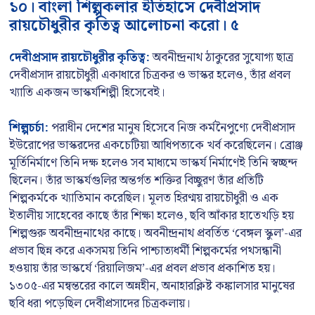
১০। বাংলা শিল্পকলার ইতিহাসে দেবীপ্রসাদ
রায়চৌধুরীর কৃতিত্ব আলোচনা করো। ৫
দেবীপ্রসাদ রায়চৌধুরীর কৃতিত্ব:
অবনীন্দ্রনাথ ঠাকুরের সুযোগ্য ছাত্র
দেবীপ্রসাদ রায়চৌধুরী একাধারে চিত্রকর ও ভাস্কর হলেও, তাঁর প্রবল
খ্যাতি একজন ভাস্কর্যশিল্পী হিসেবেই।
শিল্পচর্চা:
পরাধীন দেশের মানুষ হিসেবে নিজ কর্মনৈপুণ্যে দেবীপ্রসাদ
ইউরোপের ভাস্করদের একচেটিয়া আধিপত্যকে খর্ব করেছিলেন। ব্রোঞ্জ
মূর্তিনির্মাণে তিনি দক্ষ হলেও সব মাধ্যমে ভাস্কর্য নির্মাণেই তিনি স্বচ্ছন্দ
ছিলেন। তাঁর ভাস্কর্যগুলির অন্তর্গত শক্তির বিচ্ছুরণ তাঁর প্রতিটি
শিল্পকর্মকে খ্যাতিমান করেছিল। মূলত হিরণ্ময় রায়চৌধুরী ও এক
ইতালীয় সাহেবের কাছে তাঁর শিক্ষা হলেও, ছবি আঁকার হাতেখড়ি হয়
শিল্পগুরু অবনীন্দ্রনাথের কাছে। অবনীন্দ্রনাথ প্রবর্তিত ‘বেঙ্গল স্কুল’-এর
প্রভাব ছিন্ন করে একসময় তিনি পাশ্চাত্যধর্মী শিল্পকর্মের পথসন্ধানী
হওয়ায় তাঁর ভাস্কর্যে ‘রিয়ালিজম’-এর প্রবল প্রভাব প্রকাশিত হয়।
১৩০৫-এর মন্বন্তরের কালে অন্নহীন, অনাহারক্লিষ্ট কঙ্কালসার মানুষের
ছবি ধরা পড়েছিল দেবীপ্রসাদের চিত্রকলায়।