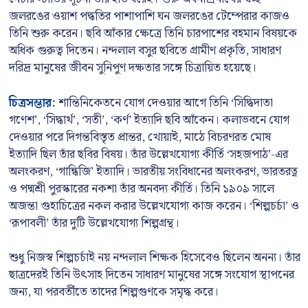
জলরঙের ওয়াশ পদ্ধতির পাশাপাশি ঘন জলরঙের টেম্পেরার কাজও
তিনি শুরু করেন। ছবি আঁকার ক্ষেত্রে তিনি চারপাশের বহমান বিষয়কে
অধিক গুরুত্ব দিতেন। নন্দলাল বসুর ছবিতে গ্রামীণ প্রকৃতি, সাধারণ
দরিদ্র মানুষের জীবন সুনিপুণ দক্ষতার সঙ্গে চিত্রায়িত হয়েছে।
চিত্রসম্ভার:
শান্তিনিকেতনে যোগ দেওয়ার আগে তিনি ‘সিদ্ধিদাতা
গণেশ’, ‘সিদ্ধার্থ’, ‘সতী’, ‘কর্ণ’ ইত্যাদি ছবি আঁকেন। কলাভবনে যোগ
দেওয়ার পরে দিগন্তবিস্তৃত প্রান্তর, খোয়াই, মাঠে বিচরণরত মোষ
ইত্যাদি ছিল তাঁর ছবির বিষয়। তাঁর উল্লেখযোগ্য কীর্তি ‘সহজপাঠ’-এর
অলংকরণ, ‘গান্ধিজি’ ইত্যাদি। ভারতীয় সংবিধানের অলংকরণ, ভারতরত্ন
ও পদ্মশ্রী পুরস্কারের নকশা তাঁর অনবদ্য কীর্তি। তিনি ১৯০৯ সালে
অজন্তা গুহাচিত্রের নকল করার উল্লেখযোগ্য কাজ করেন। ‘শিল্পচর্চা’ ও
‘রূপাবলী’ তাঁর দুটি উল্লেখযোগ্য শিল্পগ্রন্থ।
শুধু নিজস্ব শিল্পচর্চাই নয় নন্দলাল শিক্ষক হিসেবেও ছিলেন অনন্য। তাঁর
ছাত্রদেরই তিনি উৎসাহ দিতেন সাধারণ মানুষের সঙ্গে সংযোগ স্থাপনের
জন্য, যা পরবর্তীতে তাদের শিল্পগুণকে সমৃদ্ধ করে।