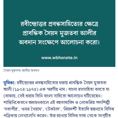
সৈয়দ মুজতবা আলীর অবদান
ভূমিকা:
রবীন্দ্রোত্তর প্রবন্ধসাহিত্যের ধারায় প্রাবন্ধিক সৈয়দ মুজতবা
আলী (১৯০৪-১৯৭৪) এক স্মরণীয় নাম। বাংলা রসসাহিত্য বলতে যা
বোঝায়, সেই ধারায় তিনি বাংলা সাহিত্যে আলোড়ন ঘটিয়েছেন।
শান্তিনিকেতনে অধ্যয়নকালে এই বহুভাষাবিদ ও লোকপ্রিয় গদ্যশিল্পী
‘সত্যপীর’, ‘ওমর খৈয়াম’, ‘টেকচাঁদ’, ‘প্রিয়দর্শী’ ইত্যাদি ছদ্মনামে বিভিন্ন
পত্রিকায় লেখালেখি করেন। তাঁর রচনায় বিভিন্ন ভাষা থেকে সংগৃহীত