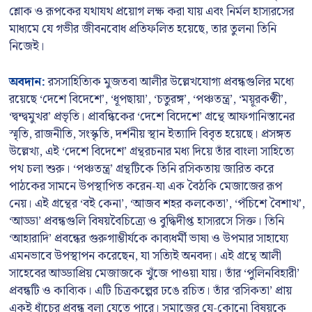
শ্লোক ও রূপকের যথাযথ প্রয়োগ লক্ষ করা যায় এবং নির্মল হাস্যরসের
মাধ্যমে যে গভীর জীবনবোধ প্রতিফলিত হয়েছে, তার তুলনা তিনি
নিজেই।
অবদান:
রসসাহিত্যিক মুজতবা আলীর উল্লেখযোগ্য প্রবন্ধগুলির মধ্যে
রয়েছে ‘দেশে বিদেশে’, ‘ধূপছায়া’, ‘চতুরঙ্গ’, ‘পঞ্চতন্ত্র’, ‘ময়ূরকণ্ঠী’,
‘দ্বন্দ্বমুখর’ প্রভৃতি। প্রাবন্ধিকের ‘দেশে বিদেশে’ গ্রন্থে আফগানিস্তানের
স্মৃতি, রাজনীতি, সংস্কৃতি, দর্শনীয় স্থান ইত্যাদি বিবৃত হয়েছে। প্রসঙ্গত
উল্লেখ্য, এই ‘দেশে বিদেশে’ গ্রন্থরচনার মধ্য দিয়ে তাঁর বাংলা সাহিত্যে
পথ চলা শুরু। ‘পঞ্চতন্ত্র’ গ্রন্থটিকে তিনি রসিকতায় জারিত করে
পাঠকের সামনে উপস্থাপিত করেন-যা এক বৈঠকি মেজাজের রূপ
নেয়। এই গ্রন্থের ‘বই কেনা’, ‘আজব শহর কলকেতা’, ‘পঁচিশে বৈশাখ’,
‘আড্ডা’ প্রবন্ধগুলি বিষয়বৈচিত্র্যে ও বুদ্ধিদীপ্ত হাস্যরসে সিক্ত। তিনি
‘আহারাদি’ প্রবন্ধের গুরুগাম্ভীর্যকে কাব্যধর্মী ভাষা ও উপমার সাহায্যে
এমনভাবে উপস্থাপন করেছেন, যা সত্যিই অনবদ্য। এই গ্রন্থে আলী
সাহেবের আড্ডাপ্রিয় মেজাজকে খুঁজে পাওয়া যায়। তাঁর ‘পুলিনবিহারী’
প্রবন্ধটি ও কাব্যিক। এটি চিত্রকল্পের ঢঙে রচিত। তাঁর ‘রসিকতা’ প্রায়
একই ধাঁচের প্রবন্ধ বলা যেতে পারে। সমাজের যে-কোনো বিষয়কে