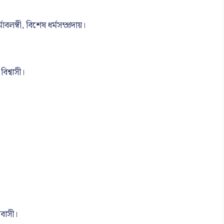
লম্বী, বিশেষ ধর্মসম্প্রদায়।
 বিশ্বাসী।
িবাসী।