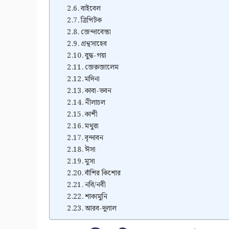
বাইবেল
ত্রিপিটক
জেন্দাবেস্তা
গ্রন্থসাহেব
বুদ্ধ-গয়া
জেরুজালেম
মদিনা
কাবা-ভবন
নীলাচল
কাশী
মথুরা
বৃন্দাবন
ঈসা
মুসা
বাঁশির কিশোর
নবি/নবী
শাক্যমুনি
আরব-দুলাল