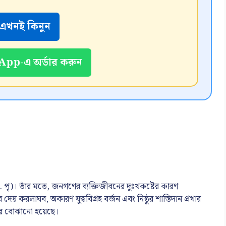
এখনই কিনুন
pp-এ অর্ডার করুন
খ্রি. পৃ)। তাঁর মতে, জনগণের ব্যক্তিজীবনের দুঃখকষ্টের কারণ
 দেয় করলাঘব, অকারণ যুদ্ধবিগ্রহ বর্জন এবং নিষ্ঠুর শাস্তিদান প্রথার
ীদের বোঝানো হয়েছে।