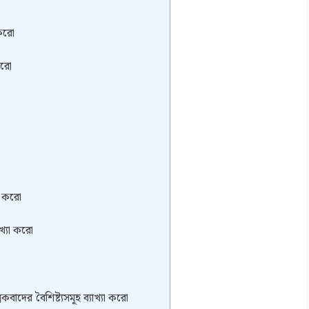
 করো
করো
যা করো
াখ্যা করো
মকবাদের বৈশিষ্ট্যসমূহ ব্যাখ্যা করো