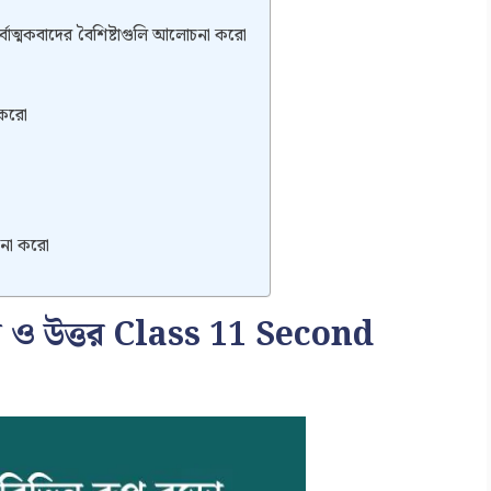
সর্বাত্মকবাদের বৈশিষ্টাগুলি আলোচনা করো
া করো
োচনা করো
শ্ন ও উত্তর Class 11 Second