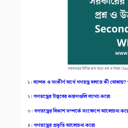
সরকারের বিভিন্ন রূপ বড়ো প্রশ্ন ও উত্ত
১।
ব্যাপক ও সংকীর্ণ অর্থে গণতন্ত্র বলতে কী বোঝায়? 
২।
গণতন্ত্রের উদ্ভবের কারণগুলি ব্যাখ্যা করো
৩।
গণতন্ত্রের বিকাশ সম্পর্কে সংক্ষেপে আলোচনা ক
৪।
গণতন্ত্রের প্রকৃতি আলোচনা করো