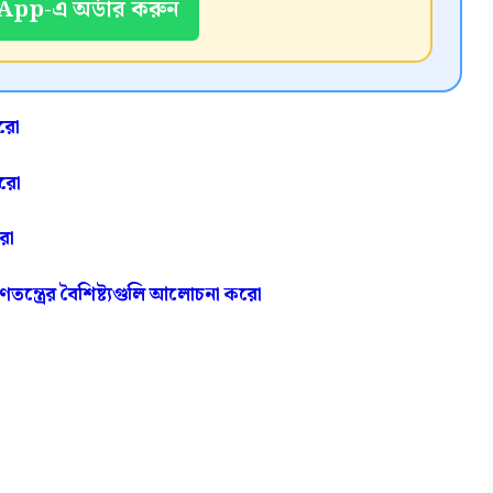
pp-এ অর্ডার করুন
করো
করো
রো
গণতন্ত্রের বৈশিষ্ট্যগুলি আলোচনা করো