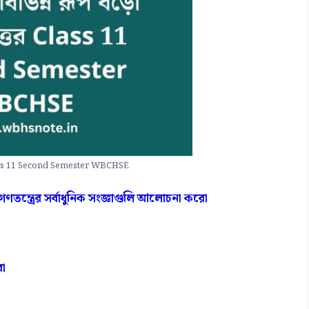
র Class 11 Second Semester WBCHSE
গণতন্ত্রের সর্বাধুনিক সংজ্ঞাগুলি আলোচনা করো
রো