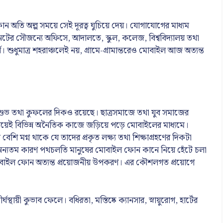
 অতি অল্প সময়ে সেই দূরত্ব ঘুচিয়ে দেয়। যোগাযোগের মাধ্যম
েটের সৌজন্যে অফিসে, আদালতে, স্কুল, কলেজ, বিশ্ববিদ্যালয় তথা
য। শুধুমাত্র শহরাঞ্চলেই নয়, গ্রামে-গ্রামান্তরেও মোবাইল আজ অত্যন্ত
শুভ তথা কুফলের দিকও রয়েছে। ছাত্রসমাজে তথা যুব সমাজের
 সময়েই বিভিন্ন অনৈতিক কাজে জড়িয়ে পড়ে মোবাইলের মাধ্যমে।
ি মগ্ন থাকে যে তাদের প্রকৃত লক্ষ্য তথা শিক্ষাগ্রহণের দিকটা
নার অন্যতম কারণ পথচলতি মানুষের মোবাইল ফোন কানে নিয়ে হেঁটে চলা
মোবাইল ফোন অত্যন্ত প্রয়োজনীয় উপকরণ। এর কৌশলগত প্রয়োগে
্থায়ী কুভাব ফেলে। বধিরতা, মস্তিষ্কে ক্যানসার, স্নায়ুরোগ, হার্টের