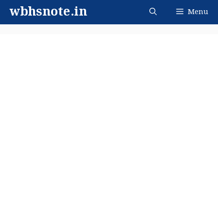
Skip
wbhsnote.in
Menu
to
content