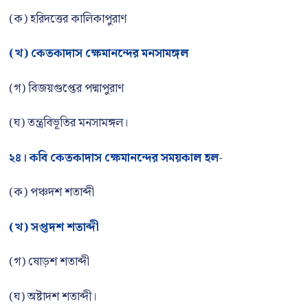
(ক) হরিদত্তের কালিকাপুরাণ
(খ) কেতকাদাস ক্ষেমানন্দের মনসামঙ্গল
(গ) বিজয়গুপ্তের পদ্মাপুরাণ
(ঘ) তন্ত্রবিভূতির মনসামঙ্গল।
২৪। কবি কেতকাদাস ক্ষেমানন্দের সময়কাল হল-
(ক) পঞ্চদশ শতাব্দী
(খ) সপ্তদশ শতাব্দী
(গ) ষোড়শ শতাব্দী
(ঘ) অষ্টাদশ শতাব্দী।