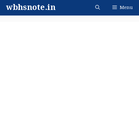
Skip
wbhsnote.in
Menu
to
content