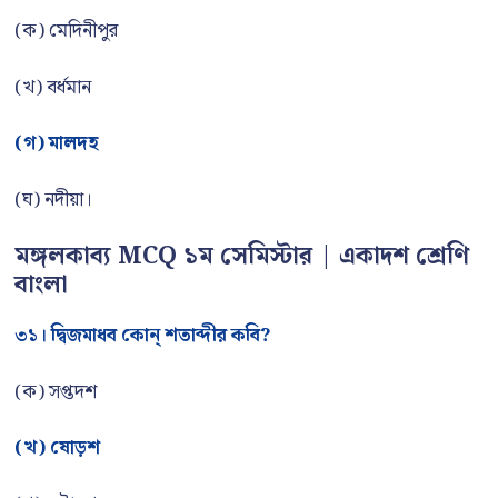
(ক) মেদিনীপুর
(খ) বর্ধমান
(গ) মালদহ
(ঘ) নদীয়া।
মঙ্গলকাব্য MCQ ১ম সেমিস্টার | একাদশ শ্রেণি
বাংলা
৩১। দ্বিজমাধব কোন্ শতাব্দীর কবি?
(ক) সপ্তদশ
(খ) ষোড়শ