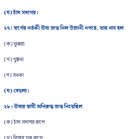
(ঘ) চাঁদ সদাগর।
২৭। স্বর্গের নর্তকী ঊষা জন্ম নিল উজানী নগরে, তার নাম হল
(ক) ফুল্লরা
(খ) খুল্লনা
(গ) সনকা
(ঘ) বেহুলা।
২৮। ঊষার স্বামী অনিরুদ্ধ জন্ম নিয়েছিল
(ক) চাঁদ সদাগর রূপে
(খ) বিজয় সাধু রূপে