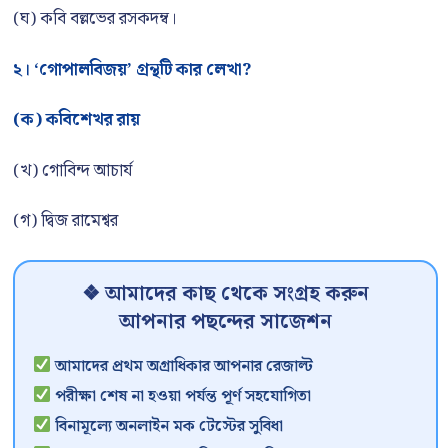
(ঘ) কবি বল্লভের রসকদম্ব।
২। ‘গোপালবিজয়’ গ্রন্থটি কার লেখা?
(ক) কবিশেখর রায়
(খ) গোবিন্দ আচার্য
(গ) দ্বিজ রামেশ্বর
❖ আমাদের কাছ থেকে সংগ্রহ করুন
আপনার পছন্দের সাজেশন
আমাদের প্রথম অগ্রাধিকার আপনার রেজাল্ট
পরীক্ষা শেষ না হওয়া পর্যন্ত পূর্ণ সহযোগিতা
বিনামূল্যে অনলাইন মক টেস্টের সুবিধা