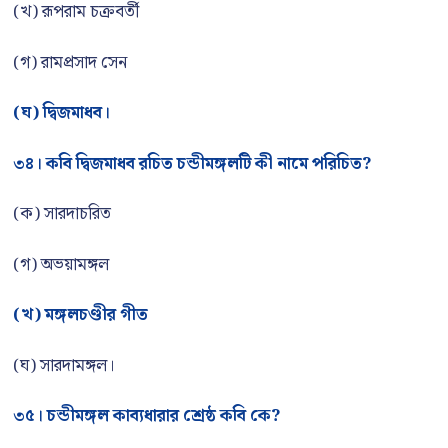
(খ) রূপরাম চক্রবর্তী
(গ) রামপ্রসাদ সেন
(ঘ) দ্বিজমাধব।
৩৪। কবি দ্বিজমাধব রচিত চন্ডীমঙ্গলটি কী নামে পরিচিত?
(ক) সারদাচরিত
(গ) অভয়ামঙ্গল
(খ) মঙ্গলচণ্ডীর গীত
(ঘ) সারদামঙ্গল।
৩৫। চন্ডীমঙ্গল কাব্যধারার শ্রেষ্ঠ কবি কে?