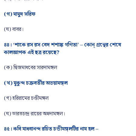
(গ) মামুদ সরিফ
(ঘ) বাবর।
৪৪। ‘শাকে রস রস বেদ শশাঙ্ক গণিতা’ – কোন্ গ্রন্থের শেষে
কালজ্ঞাপক এই ছত্র রয়েছে?
(ক) দ্বিজমাধবের সারদামঙ্গল
(খ) মুকুন্দ চক্রবর্তীর অভয়ামঙ্গল
(গ) হরিরামের চণ্ডীমঙ্গল
(ঘ) ভারতচন্দ্র রায়ের অন্নদামঙ্গল।
৪৫। কবি মাধবানন্দ রচিত চন্ডীমঙ্গলটির নাম হল –