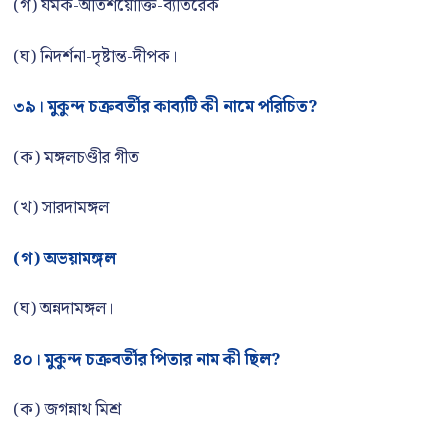
(গ) যমক-অতিশয়োক্তি-ব্যতিরেক
(ঘ) নিদর্শনা-দৃষ্টান্ত-দীপক।
৩৯। মুকুন্দ চক্রবর্তীর কাব্যটি কী নামে পরিচিত?
(ক) মঙ্গলচণ্ডীর গীত
(খ) সারদামঙ্গল
(গ) অভয়ামঙ্গল
(ঘ) অন্নদামঙ্গল।
৪০। মুকুন্দ চক্রবর্তীর পিতার নাম কী ছিল?
(ক) জগন্নাথ মিশ্র