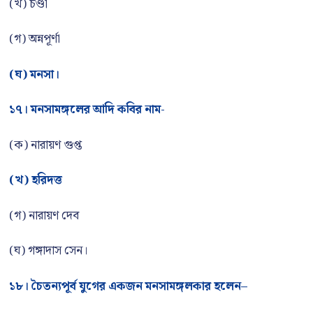
(খ) চণ্ডী
(গ) অন্নপূর্ণা
(ঘ) মনসা।
১৭। মনসামঙ্গলের আদি কবির নাম-
(ক) নারায়ণ গুপ্ত
(খ) হরিদত্ত
(গ) নারায়ণ দেব
(ঘ) গঙ্গাদাস সেন।
১৮। চৈতন্যপূর্ব যুগের একজন মনসামঙ্গলকার হলেন–