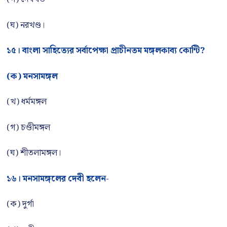
(ঘ) নরখণ্ড।
১৫। বাংলা সাহিত্যের সর্বাপেক্ষা প্রাচীনতম মঙ্গলকাব্য কোন্টি?
(ক) মনসামঙ্গল
(খ) ধর্মমঙ্গল
(গ) চণ্ডীমঙ্গল
(ঘ) শীতলামঙ্গল।
১৬। মনসামঙ্গলের দেবী হলেন-
(ক) দুর্গা