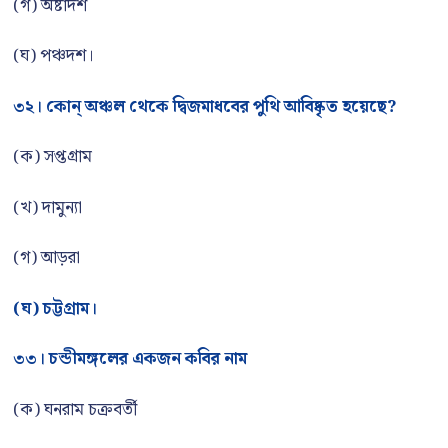
(গ) অষ্টাদশ
(ঘ) পঞ্চদশ।
৩২। কোন্ অঞ্চল থেকে দ্বিজমাধবের পুথি আবিষ্কৃত হয়েছে?
(ক) সপ্তগ্রাম
(খ) দামুন্যা
(গ) আড়রা
(ঘ) চট্টগ্রাম।
৩৩। চন্ডীমঙ্গলের একজন কবির নাম
(ক) ঘনরাম চক্রবর্তী