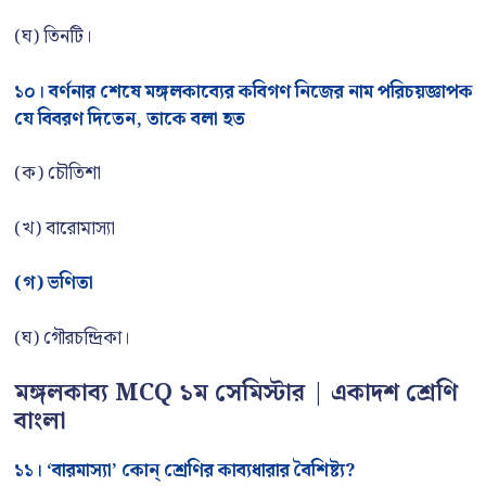
(ঘ) তিনটি।
১০। বর্ণনার শেষে মঙ্গলকাব্যের কবিগণ নিজের নাম পরিচয়জ্ঞাপক
যে বিবরণ দিতেন, তাকে বলা হত
(ক) চৌতিশা
(খ) বারোমাস্যা
(গ) ভণিতা
(ঘ) গৌরচন্দ্রিকা।
মঙ্গলকাব্য MCQ ১ম সেমিস্টার | একাদশ শ্রেণি
বাংলা
১১। ‘বারমাস্যা’ কোন্ শ্রেণির কাব্যধারার বৈশিষ্ট্য?