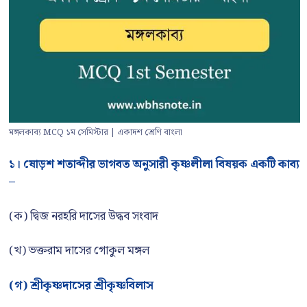
মঙ্গলকাব্য MCQ ১ম সেমিস্টার | একাদশ শ্রেণি বাংলা
১। ষোড়শ শতাব্দীর ভাগবত অনুসারী কৃষ্ণলীলা বিষয়ক একটি কাব্য
–
(ক) দ্বিজ নরহরি দাসের উদ্ধব সংবাদ
(খ) ভক্তরাম দাসের গোকুল মঙ্গল
(গ) শ্রীকৃষ্ণদাসের শ্রীকৃষ্ণবিলাস