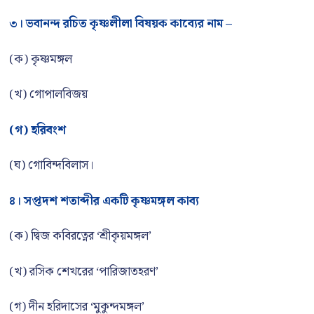
৩। ভবানন্দ রচিত কৃষ্ণলীলা বিষয়ক কাব্যের নাম –
(ক) কৃষ্ণমঙ্গল
(খ) গোপালবিজয়
(গ) হরিবংশ
(ঘ) গোবিন্দবিলাস।
৪। সপ্তদশ শতাব্দীর একটি কৃষ্ণমঙ্গল কাব্য
(ক) দ্বিজ কবিরত্নের ‘শ্রীকৃয়মঙ্গল’
(খ) রসিক শেখরের ‘পারিজাতহরণ’
(গ) দীন হরিদাসের ‘মুকুন্দমঙ্গল’