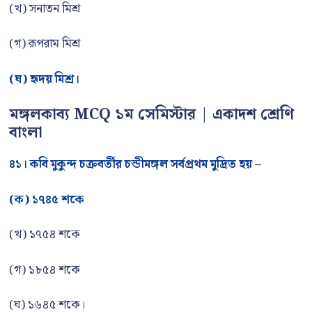
(খ) সনাতন মিশ্র
(গ) রূপরাম মিশ্র
(ঘ) হৃদয় মিশ্র।
মঙ্গলকাব্য MCQ ১ম সেমিস্টার | একাদশ শ্রেণি
বাংলা
৪১। কবি মুকুন্দ চক্রবর্তীর চন্ডীমঙ্গল সর্বপ্রথম মুদ্রিত হয় –
(ক) ১৭৪৫ শকে
(খ) ১৭৫৪ শকে
(গ) ১৮৫৪ শকে
(ঘ) ১৬৪৫ শকে।