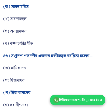
(ক) সারদাচরিত
(খ) সারদামঙ্গল
(গ) অভয়ামঙ্গল
(ঘ) মঙ্গলচণ্ডীর গীত।
৪৬। সপ্তদশ শতাব্দীর একজন চন্ডীমঙ্গল রচয়িতা হলেন –
(ক) মানিক দত্ত
(খ) দ্বিজমাধব
(গ) দ্বিজ রামদেব
প্রিমিয়াম সাজেশন কিনুন মাত্র ₹25 এ
(ঘ) ভবানীশঙ্কর।