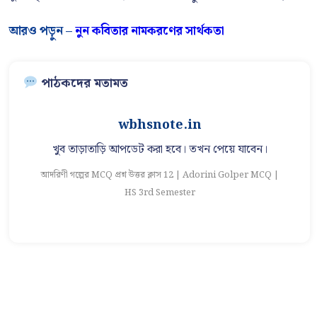
আরও পড়ুন –
নুন কবিতার নামকরণের সার্থকতা
পাঠকদের মতামত
wbhsnote.in
খুব তাড়াতাড়ি আপডেট করা হবে। তখন পেয়ে যাবেন।
আদরিণী গল্পের MCQ প্রশ্ন উত্তর ক্লাস 12 | Adorini Golper MCQ |
আ
HS 3rd Semester