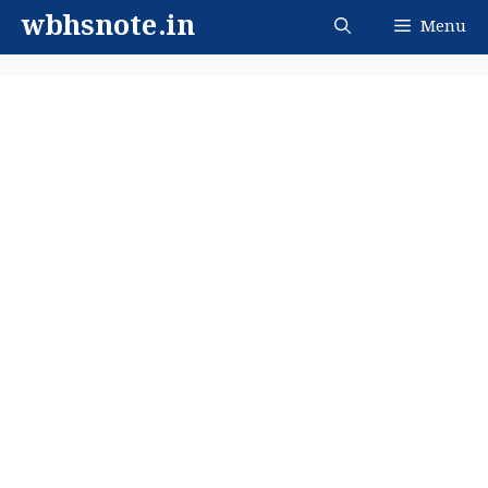
Skip
wbhsnote.in
Menu
to
content