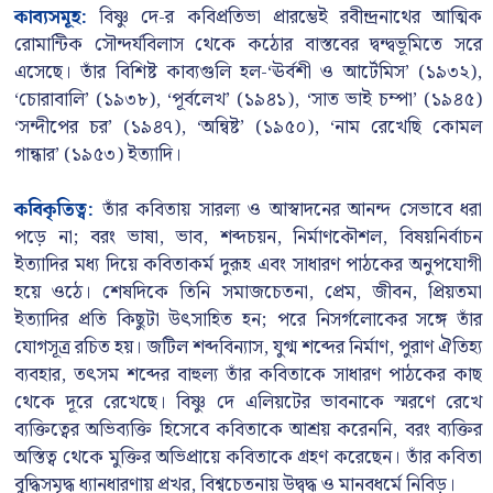
কাব্যসমূহ:
বিষ্ণু দে-র কবিপ্রতিভা প্রারম্ভেই রবীন্দ্রনাথের আত্মিক
রোমান্টিক সৌন্দর্যবিলাস থেকে কঠোর বাস্তবের দ্বন্দ্বভূমিতে সরে
এসেছে। তাঁর বিশিষ্ট কাব্যগুলি হল-‘ঊর্বশী ও আর্টেমিস’ (১৯৩২),
‘চোরাবালি’ (১৯৩৮), ‘পূর্বলেখ’ (১৯৪১), ‘সাত ভাই চম্পা’ (১৯৪৫)
‘সন্দীপের চর’ (১৯৪৭), ‘অন্বিষ্ট’ (১৯৫০), ‘নাম রেখেছি কোমল
গান্ধার’ (১৯৫৩) ইত্যাদি।
কবিকৃতিত্ব:
তাঁর কবিতায় সারল্য ও আস্বাদনের আনন্দ সেভাবে ধরা
পড়ে না; বরং ভাষা, ভাব, শব্দচয়ন, নির্মাণকৌশল, বিষয়নির্বাচন
ইত্যাদির মধ্য দিয়ে কবিতাকর্ম দুরূহ এবং সাধারণ পাঠকের অনুপযোগী
হয়ে ওঠে। শেষদিকে তিনি সমাজচেতনা, প্রেম, জীবন, প্রিয়তমা
ইত্যাদির প্রতি কিছুটা উৎসাহিত হন; পরে নিসর্গলোকের সঙ্গে তাঁর
যোগসূত্র রচিত হয়। জটিল শব্দবিন্যাস, যুগ্ম শব্দের নির্মাণ, পুরাণ ঐতিহ্য
ব্যবহার, তৎসম শব্দের বাহুল্য তাঁর কবিতাকে সাধারণ পাঠকের কাছ
থেকে দূরে রেখেছে। বিষ্ণু দে এলিয়টের ভাবনাকে স্মরণে রেখে
ব্যক্তিত্বের অভিব্যক্তি হিসেবে কবিতাকে আশ্রয় করেননি, বরং ব্যক্তির
অস্তিত্ব থেকে মুক্তির অভিপ্রায়ে কবিতাকে গ্রহণ করেছেন। তাঁর কবিতা
বুদ্ধিসমৃদ্ধ ধ্যানধারণায় প্রখর, বিশ্বচেতনায় উদ্বুদ্ধ ও মানবধর্মে নিবিড়।