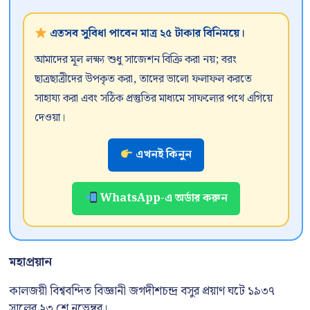
এতসব সুবিধা পাবেন মাত্র ২৫ টাকার বিনিময়ে।
আমাদের মূল লক্ষ্য শুধু সাজেশন বিক্রি করা নয়; বরং
ছাত্রছাত্রীদের উপকৃত করা, তাদের ভালো ফলাফল করতে
সাহায্য করা এবং সঠিক প্রস্তুতির মাধ্যমে সাফল্যের পথে এগিয়ে
দেওয়া।
এখনই কিনুন
WhatsApp-এ অর্ডার করুন
মহাপ্রয়ান
কালজয়ী বিশ্ববন্দিত বিজ্ঞানী জগদীশচন্দ্র বসুর প্রয়াণ ঘটে ১৯৩৭
সালের ২৩ শে নভেম্বর।