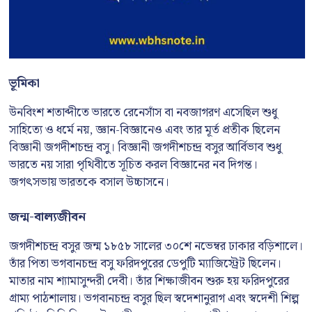
ভূমিকা
উনবিংশ শতাব্দীতে ভারতে রেনেসাঁস বা নবজাগরণ এসেছিল শুধু
সাহিত্যে ও ধর্মে নয়, জ্ঞান-বিজ্ঞানেও এবং তার মূর্ত প্রতীক ছিলেন
বিজ্ঞানী জগদীশচন্দ্র বসু। বিজ্ঞানী জগদীশচন্দ্র বসুর আর্বিভাব শুধু
ভারতে নয় সারা পৃথিবীতে সূচিত করল বিজ্ঞানের নব দিগন্ত।
জগৎসভায় ভারতকে বসাল উচ্চাসনে।
জন্ম-বাল্যজীবন
জগদীশচন্দ্র বসুর জন্ম ১৮৫৮ সালের ৩০শে নভেম্বর ঢাকার বড়িশালে।
তাঁর পিতা ভগবানচন্দ্র বসু ফরিদপুরের ডেপুটি ম্যাজিস্ট্রেট ছিলেন।
মাতার নাম শ্যামাসুন্দরী দেবী। তাঁর শিক্ষাজীবন শুরু হয় ফরিদপুরের
গ্রাম্য পাঠশালায়। ভগবানচন্দ্র বসুর ছিল স্বদেশানুরাগ এবং স্বদেশী শিল্প