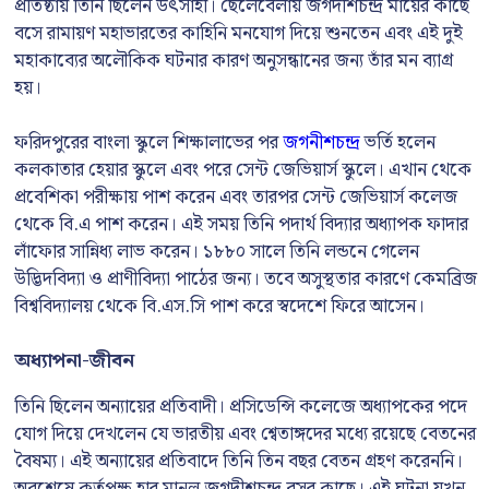
প্রতিষ্ঠায় তিনি ছিলেন উৎসাহী। ছেলেবেলায় জগদীশচন্দ্র মায়ের কাছে
বসে রামায়ণ মহাভারতের কাহিনি মনযোগ দিয়ে শুনতেন এবং এই দুই
মহাকাব্যের অলৌকিক ঘটনার কারণ অনুসন্ধানের জন্য তাঁর মন ব্যাগ্র
হয়।
ফরিদপুরের বাংলা স্কুলে শিক্ষালাভের পর
জগনীশচন্দ্র
ভর্তি হলেন
কলকাতার হেয়ার স্কুলে এবং পরে সেন্ট জেভিয়ার্স স্কুলে। এখান থেকে
প্রবেশিকা পরীক্ষায় পাশ করেন এবং তারপর সেন্ট জেভিয়ার্স কলেজ
থেকে বি.এ পাশ করেন। এই সময় তিনি পদার্থ বিদ্যার অধ্যাপক ফাদার
লাঁফোর সান্নিধ্য লাভ করেন। ১৮৮০ সালে তিনি লন্ডনে গেলেন
উদ্ভিদবিদ্যা ও প্রাণীবিদ্যা পাঠের জন্য। তবে অসুস্থতার কারণে কেমব্রিজ
বিশ্ববিদ্যালয় থেকে বি.এস.সি পাশ করে স্বদেশে ফিরে আসেন।
অধ্যাপনা-জীবন
তিনি ছিলেন অন্যায়ের প্রতিবাদী। প্রসিডেন্সি কলেজে অধ্যাপকের পদে
যোগ দিয়ে দেখলেন যে ভারতীয় এবং শ্বেতাঙ্গদের মধ্যে রয়েছে বেতনের
বৈষম্য। এই অন্যায়ের প্রতিবাদে তিনি তিন বছর বেতন গ্রহণ করেননি।
অবশেষে কর্তৃপক্ষ হার মানল জগদীশচন্দ্র বসুর কাছে। এই ঘটনা যখন