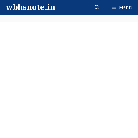
Skip
wbhsnote.in
Menu
to
content