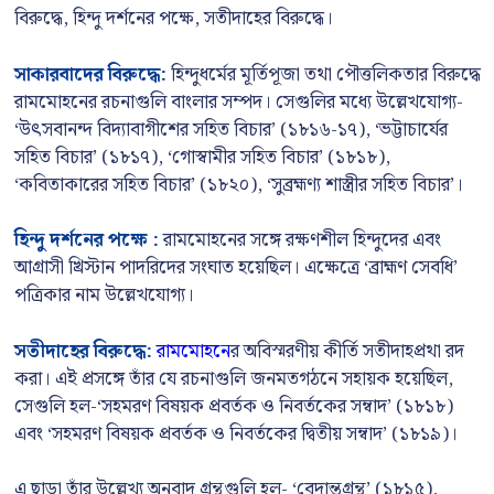
বিরুদ্ধে, হিন্দু দর্শনের পক্ষে, সতীদাহের বিরুদ্ধে।
সাকারবাদের বিরুদ্ধে:
হিন্দুধর্মের মূর্তিপূজা তথা পৌত্তলিকতার বিরুদ্ধে
রামমোহনের রচনাগুলি বাংলার সম্পদ। সেগুলির মধ্যে উল্লেখযোগ্য-
‘উৎসবানন্দ বিদ্যাবাগীশের সহিত বিচার’ (১৮১৬-১৭), ‘ভট্টাচার্যের
সহিত বিচার’ (১৮১৭), ‘গোস্বামীর সহিত বিচার’ (১৮১৮),
‘কবিতাকারের সহিত বিচার’ (১৮২০), ‘সুব্রহ্মণ্য শাস্ত্রীর সহিত বিচার’।
হিন্দু দর্শনের পক্ষে
:
রামমোহনের সঙ্গে রক্ষণশীল হিন্দুদের এবং
আগ্রাসী খ্রিস্টান পাদরিদের সংঘাত হয়েছিল। এক্ষেত্রে ‘ব্রাহ্মণ সেবধি’
পত্রিকার নাম উল্লেখযোগ্য।
সতীদাহের বিরুদ্ধে:
রামমোহনে
র অবিস্মরণীয় কীর্তি সতীদাহপ্রথা রদ
করা। এই প্রসঙ্গে তাঁর যে রচনাগুলি জনমতগঠনে সহায়ক হয়েছিল,
সেগুলি হল-‘সহমরণ বিষয়ক প্রবর্তক ও নিবর্তকের সম্বাদ’ (১৮১৮)
এবং ‘সহমরণ বিষয়ক প্রবর্তক ও নিবর্তকের দ্বিতীয় সম্বাদ’ (১৮১৯)।
এ ছাড়া তাঁর উল্লেখ্য অনুবাদ গ্রন্থগুলি হল- ‘বেদান্তগ্রন্থ’ (১৮১৫),