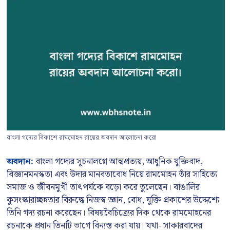
বাংলা গদ্যের বিকাশে রামমোহন রায়ের অবদান আলোচনা করো
অবদান:
বাংলা গদ্যের সূচনালগ্নে আত্মপ্রত্যয়, আধুনিক যুক্তিবাদ,
বিজ্ঞানমনস্কতা এবং উদার মানবতাবোধ নিয়ে রামমোহন তাঁর সাহিত্যে
সমাজ ও জীবনমুখী তাৎপর্যকে বড়ো করে তুলেছেন। বাঙালির
কুসংস্কারাচ্ছন্নতার বিরুদ্ধে নিজস্ব জ্ঞান, বোধ, যুক্তি প্রকাশের উদ্দেশ্যে
তিনি গদ্য রচনা করেছেন। বিষয়বৈচিত্র্যের দিক থেকে রামমোহনের
রচনাকে প্রধান তিনটি ভাগে বিন্যস্ত করা যায়। যথা- সাকারবাদের