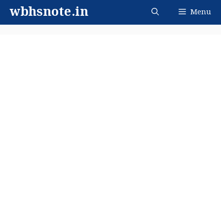
Skip
wbhsnote.in
Menu
to
content