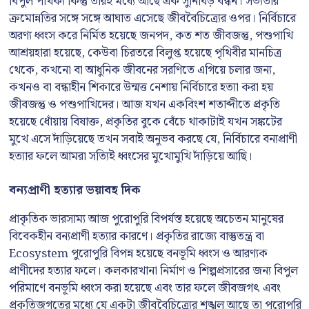
বিপুল পার্থক্য কিন্তু তারই মধ্যে আছে এক সুনিবিড় বন্ধন। সভ্যতার
ক্রমোন্নতির সঙ্গে সঙ্গে আঘাত এসেছে জীববৈচিত্র্যের ওপর। নির্বিচারে
অরণ্য ধ্বংস করে নির্মিত হয়েছে জনপদ, কত শত জীবজন্তু, পশুপাখি
আশ্রয়হারা হয়েছে, কেউবা চিরতরে বিলুপ্ত হয়েছে পৃথিবীর মানচিত্র
থেকে, কখনো বা আধুনিক জীবনের সরণিতে এগিয়ে চলার জন্য,
কখনও বা বন্ধাহীন শিকারে উন্মত্ত নেশায় নির্বিচারে হত্যা করা হয়
জীবজন্তু ও পশুপাখিদের। আজ যখন একবিংশ শতাব্দীতে প্রকৃতি
হয়েছে ধোঁয়ায় বিষাক্ত, প্রকৃতির বুকে বেঁচে থাকাটাই যখন সঙ্কটের
মুখে এসে দাঁড়িয়েছে তখন সবাই অনুভব করছে যে, নির্বিচারে বন্যপ্রাণী
হত্যার ফলে আমরা সত্যিই ধ্বংসের মুখোমুখি দাঁড়িয়ে আছি।
বন্যপ্রাণী হত্যার ভয়াবহ দিক
প্রাকৃতিক ভারসাম্য আজ পুরোপুরি বিপর্যস্ত হয়েছে অচেতন মানুষের
বিবেকহীন বন্যপ্রাণী হত্যার কারণে। প্রকৃতির রাজ্যে বাস্তুতন্ত্র বা
Ecosystem পুরোপুরি বিপন্ন হয়েছে বনভূমি ধ্বংস ও আরণ্যক
প্রাণীদের হত্যার ফলে। কলকারখানা নির্মাণ ও শিল্পপ্রসারের জন্য বিপুল
পরিমাণে বনভূমি ধ্বংস করা হয়েছে এবং তার ফলে জীবজগৎ এবং
প্রকৃতিজগতের মধ্যে যে একটা জীববৈচিত্র্যের শৃঙ্খল আছে তা পুরোপুরি