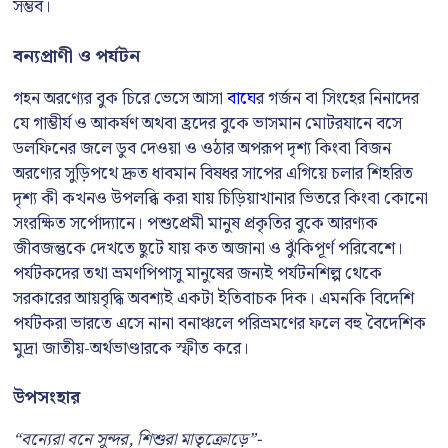
সম্ভব।
বন্যপ্রাণী ও পর্যটন
গহন অরণ্যের বুক চিরে ভেসে আসা
বাঘে
র গর্জন বা সিংহের নিনাদের
যে গাম্ভীর্য ও আকর্ষণ অথবা হ্রদের বুকে ভাসমান মোটরযানে বসে
ডলফিনের জলে ডুব দেওয়া ও ওঠার অপরূপ দৃশ্য কিংবা বিজন
অরণ্যের সুড়িপথে দ্রুত ধাবমান বিষধর সাপের এগিয়ে চলার শিহরিত
দৃশ্য কী কখনও উপলব্ধি করা যায় চিড়িয়াখানার ভিতরে কিংবা কোনো
সংরক্ষিত সর্পোদ্যানে। পশুপ্রেমী মানুষ প্রকৃতির বুকে আরণ্যক
জীবজন্তুকে দেখতে ছুটে যায় কত অজানা ও ঝুঁকিপূর্ণ পরিবেশে।
পর্যটকদের তথা ভ্রমণপিপাসু মানুষের জন্যই পর্যটনশিল্প থেকে
সরকারের আয়বৃদ্ধি অবশ্যই একটা ইতিবাচক দিক। এমনকি বিদেশি
পর্যটকরা ভারতে এসে নানা বনাঞ্চলে পরিভ্রমণের ফলে বহু বৈদেশিক
মুদ্রা জাতীয়-অর্থভাণ্ডারকে স্ফীত করে।
উপসংহার
“বন্যেরা বনে সুন্দর, শিশুরা মাতৃক্রোড়ে”-