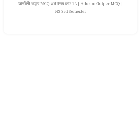
আদরিণী গল্পের MCQ প্রশ্ন উত্তর ক্লাস 12 | Adorini Golper MCQ |
আ
HS 3rd Semester