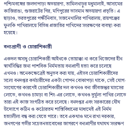
পশ্চিমবঙ্গের জলদাপাড়া অভয়ারণ্য, তামিলনাড়ুর মধুমালাই, আসামের
কাজিরাঙা, গুজরাটের গির, মণিপুরের ভাসমান অভয়ারণ্য প্রভৃতি। এ
ছাড়াও, ভরতপুরের পক্ষীনিবাস, সজনেখালির পাখিরালয়, রায়গঞ্জের
ফুলকি পাখিরালয়ে বিভিন্ন প্রজাতির পাখিদের সংরক্ষণের ব্যবস্থা করা
হয়েছে।
বন্যপ্রাণী ও চোরাশিকারী
একদল অসাধু চোরাশিকারী আইনকে তোয়াক্কা না করে নিজেদের হীন
স্বার্থসিদ্ধির জন্য পাশবিক নির্মমতায় বন্যপ্রাণী হত্যা করে চলেছে
এখনও। অনেকক্ষেত্রেই অনুভব করা যায়, এইসব চোরাশিকারীদের
সলো বনদপ্তর কর্মচারীদের একটা গোপন বোঝাপড়া থাকে, সেই যোগ-
সংযোগের কারণেই চোরাশিকারীর দল কখনও বন্য জীবজন্তুর মাংসের
লোভে, কখনও চামড়া বা শিং-এর লোভে, কখনও দুর্মূল্য পাখির লোভে
তারা এই কাজ সংগঠিত করে চলেছে। বনদপ্তর এবং সরকারের যৌথ
উদ্যোগে কঠিন ও কঠোরতম শাস্তিবিধানের মাধ্যমেই এই নির্মম
হত্যালীলা বন্ধ করা যেতে পারে। তবে একথাও মনে রাখা দরকার,
জনগণের গভীর সচেতনতাবোধের জাগরণে বন্যপ্রাণীর যথাযথ সংরক্ষণ