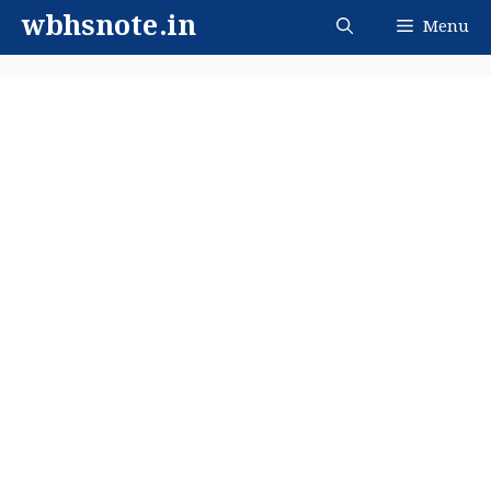
Skip
wbhsnote.in
Menu
to
content