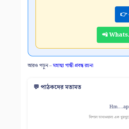
👉 
📲 WhatsA
আরও পড়ুন –
মহাত্মা গান্ধী প্রবন্ধ রচনা
💬 পাঠকদের মতামত
Hm....apn
বিশাল ডানাওয়ালা এক থুরথু