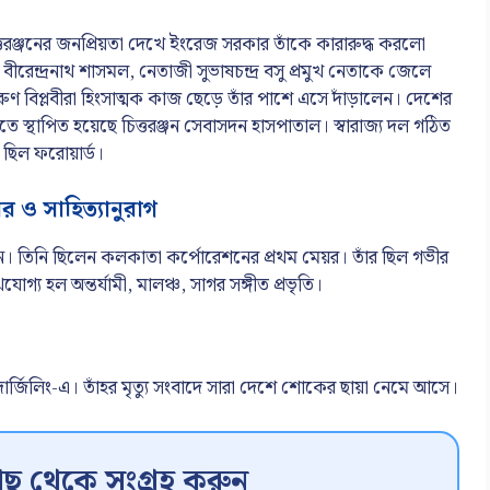
। চিত্তরঞ্জনের জনপ্রিয়তা দেখে ইংরেজ সরকার তাঁকে কারারুদ্ধ করলো
 বীরেন্দ্রনাথ শাসমল, নেতাজী সুভাষচন্দ্র বসু প্রমুখ নেতাকে জেলে
ণ বিপ্লবীরা হিংসাত্মক কাজ ছেড়ে তাঁর পাশে এসে দাঁড়ালেন। দেশের
স্থাপিত হয়েছে চিত্তরঞ্জন সেবাসদন হাসপাতাল। স্বারাজ্য দল গঠিত
র ছিল ফরোয়ার্ড।
র ও সাহিত্যানুরাগ
েন। তিনি ছিলেন কলকাতা কর্পোরেশনের প্রথম মেয়র। তাঁর ছিল গভীর
গ্য হল অন্তর্যামী, মালঞ্চ, সাগর সঙ্গীত প্রভৃতি।
দার্জিলিং-এ। তাঁহর মৃত্যু সংবাদে সারা দেশে শোকের ছায়া নেমে আসে।
ছ থেকে সংগ্রহ করুন