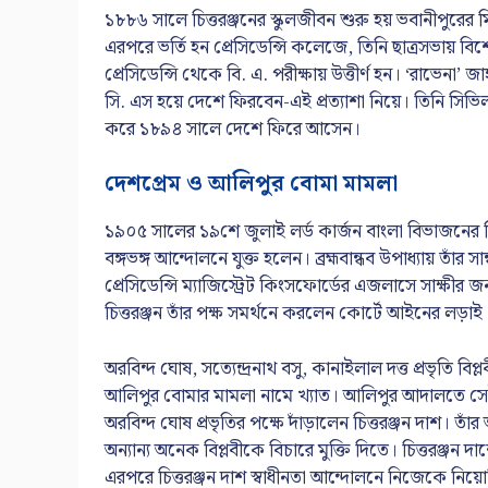
১৮৮৬ সালে চিত্তরঞ্জনের স্কুলজীবন শুরু হয় ভবানীপুরের মি
এরপরে ভর্তি হন প্রেসিডেন্সি কলেজে, তিনি ছাত্রসভায় 
প্রেসিডেন্সি থেকে বি. এ. পরীক্ষায় উত্তীর্ণ হন। ‘রাভেনা’ জ
সি. এস হয়ে দেশে ফিরবেন-এই প্রত্যাশা নিয়ে। তিনি সিভিল স
করে ১৮৯৪ সালে দেশে ফিরে আসেন।
দেশপ্রেম ও আলিপুর বোমা মামলা
১৯০৫ সালের ১৯শে জুলাই লর্ড কার্জন বাংলা বিভাজনের সিদ্ধান
বঙ্গভঙ্গ আন্দোলনে যুক্ত হলেন। ব্রহ্মবান্ধব উপাধ্যায় তাঁর 
প্রেসিডেন্সি ম্যাজিস্ট্রেট কিংসফোর্ডের এজলাসে সাক্ষীর 
চিত্তরঞ্জন তাঁর পক্ষ সমর্থনে করলেন কোর্টে আইনের লড়াই
অরবিন্দ ঘোষ, সত্যেন্দ্রনাথ বসু, কানাইলাল দত্ত প্রভৃতি বি
আলিপুর বোমার মামলা নামে খ্যাত। আলিপুর আদালতে সেই 
অরবিন্দ ঘোষ প্রভৃতির পক্ষে দাঁড়ালেন চিত্তরঞ্জন দাশ।
অন্যান্য অনেক বিপ্লবীকে বিচারে মুক্তি দিতে। চিত্তরঞ্জন দ
এরপরে চিত্তরঞ্জন দাশ স্বাধীনতা আন্দোলনে নিজেকে নিয়