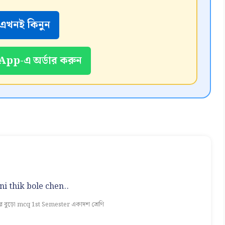
এখনই কিনুন
pp-এ অর্ডার করুন
i thik bole chen..
রে বুড়ো mcq 1st Semester একাদশ শ্রেণি