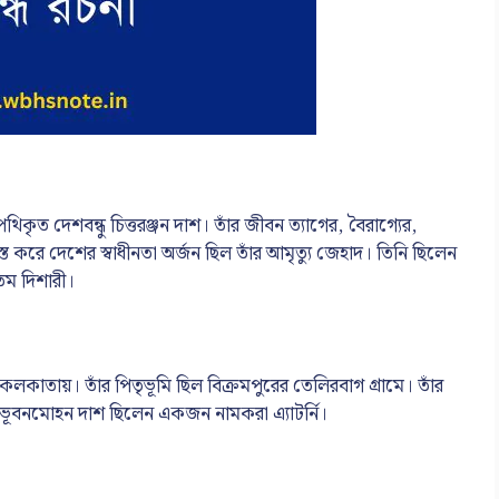
িকৃত দেশবন্ধু চিত্তরঞ্জন দাশ। তাঁর জীবন ত্যাগের, বৈরাগ্যের,
াস্ত করে দেশের স্বাধীনতা অর্জন ছিল তাঁর আমৃত্যু জেহাদ। তিনি ছিলেন
তম দিশারী।
কলকাতায়। তাঁর পিতৃভূমি ছিল বিক্রমপুরের তেলিরবাগ গ্রামে। তাঁর
। ভূবনমোহন দাশ ছিলেন একজন নামকরা এ্যাটর্নি।