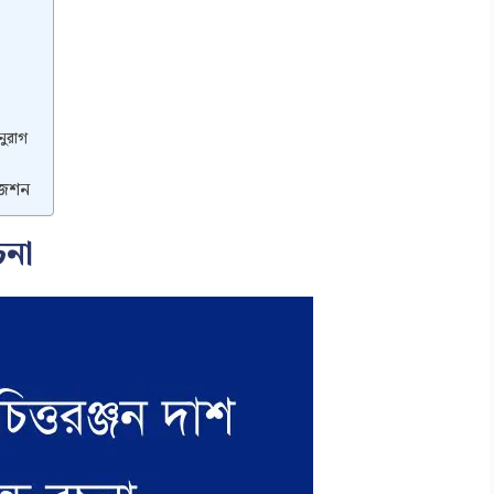
নুরাগ
জেশন
চনা