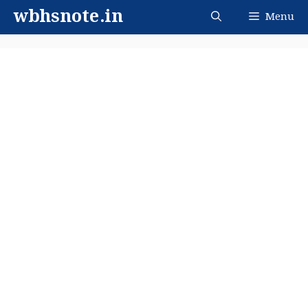
Skip
wbhsnote.in
Menu
to
content