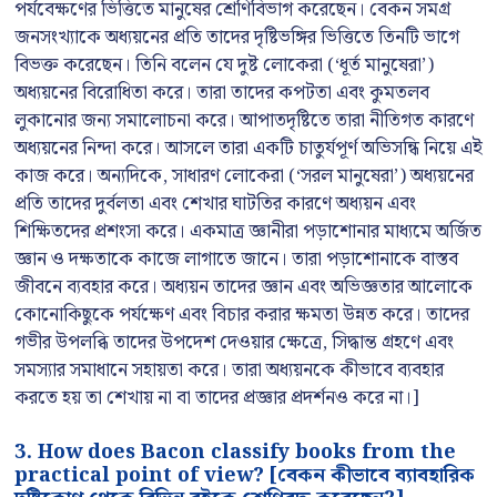
পর্যবেক্ষণের ভিত্তিতে মানুষের শ্রেণিবিভাগ করেছেন। বেকন সমগ্র
জনসংখ্যাকে অধ্যয়নের প্রতি তাদের দৃষ্টিভঙ্গির ভিত্তিতে তিনটি ভাগে
বিভক্ত করেছেন। তিনি বলেন যে দুষ্ট লোকেরা (‘ধূর্ত মানুষেরা’)
অধ্যয়নের বিরোধিতা করে। তারা তাদের কপটতা এবং কুমতলব
লুকানোর জন্য সমালোচনা করে। আপাতদৃষ্টিতে তারা নীতিগত কারণে
অধ্যয়নের নিন্দা করে। আসলে তারা একটি চাতুর্যপূর্ণ অভিসন্ধি নিয়ে এই
কাজ করে। অন্যদিকে, সাধারণ লোকেরা (‘সরল মানুষেরা’) অধ্যয়নের
প্রতি তাদের দুর্বলতা এবং শেখার ঘাটতির কারণে অধ্যয়ন এবং
শিক্ষিতদের প্রশংসা করে। একমাত্র জ্ঞানীরা পড়াশোনার মাধ্যমে অর্জিত
জ্ঞান ও দক্ষতাকে কাজে লাগাতে জানে। তারা পড়াশোনাকে বাস্তব
জীবনে ব্যবহার করে। অধ্যয়ন তাদের জ্ঞান এবং অভিজ্ঞতার আলোকে
কোনোকিছুকে পর্যক্ষেণ এবং বিচার করার ক্ষমতা উন্নত করে। তাদের
গভীর উপলব্ধি তাদের উপদেশ দেওয়ার ক্ষেত্রে, সিদ্ধান্ত গ্রহণে এবং
সমস্যার সমাধানে সহায়তা করে। তারা অধ্যয়নকে কীভাবে ব্যবহার
করতে হয় তা শেখায় না বা তাদের প্রজ্ঞার প্রদর্শনও করে না।]
3. How does Bacon classify books from the
practical point of view? [বেকন কীভাবে ব্যাবহারিক