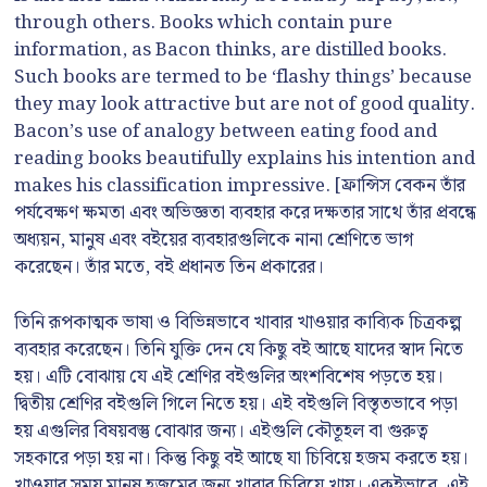
through others. Books which contain pure
information, as Bacon thinks, are distilled books.
Such books are termed to be ‘flashy things’ because
they may look attractive but are not of good quality.
Bacon’s use of analogy between eating food and
reading books beautifully explains his intention and
makes his classification impressive. [ফ্রান্সিস বেকন তাঁর
পর্যবেক্ষণ ক্ষমতা এবং অভিজ্ঞতা ব্যবহার করে দক্ষতার সাথে তাঁর প্রবন্ধে
অধ্যয়ন, মানুষ এবং বইয়ের ব্যবহারগুলিকে নানা শ্রেণিতে ভাগ
করেছেন। তাঁর মতে, বই প্রধানত তিন প্রকারের।
তিনি রূপকাত্মক ভাষা ও বিভিন্নভাবে খাবার খাওয়ার কাব্যিক চিত্রকল্প
ব্যবহার করেছেন। তিনি যুক্তি দেন যে কিছু বই আছে যাদের স্বাদ নিতে
হয়। এটি বোঝায় যে এই শ্রেণির বইগুলির অংশবিশেষ পড়তে হয়।
দ্বিতীয় শ্রেণির বইগুলি গিলে নিতে হয়। এই বইগুলি বিস্তৃতভাবে পড়া
হয় এগুলির বিষয়বস্তু বোঝার জন্য। এইগুলি কৌতূহল বা গুরুত্ব
সহকারে পড়া হয় না। কিন্তু কিছু বই আছে যা চিবিয়ে হজম করতে হয়।
খাওয়ার সময় মানুষ হজমের জন্য খাবার চিবিয়ে খায়। একইভাবে, এই