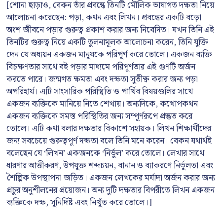
[শোনা ছাড়াও, বেকন তাঁর প্রবন্ধে তিনটি মৌলিক ভাষাগত দক্ষতা নিয়ে
আলোচনা করেছেন: পড়া, কথন এবং লিখন। প্রবন্ধের একটি বড়ো
অংশ জীবনে পড়ার গুরুত্ব প্রকাশ করার জন্য নিবেদিত। যখন তিনি এই
তিনটির গুরুত্ব নিয়ে একটি তুলনামূলক আলোচনা করেন, তিনি যুক্তি
দেন যে অধ্যয়ন একজন মানুষকে পরিপূর্ণ করে তোলে। একজন ব্যক্তি
বিচক্ষণতার সাথে বই পড়ার মাধ্যমে পরিপূর্ণতার এই গুণটি অর্জন
করতে পারে। জন্মগত ক্ষমতা এবং দক্ষতা সুতীক্ষ্ণ করার জন্য পড়া
অপরিহার্য। এটি সাংসারিক পরিস্থিতি ও পার্থিব বিষয়গুলির সাথে
একজন ব্যক্তিকে মানিয়ে নিতে শেখায়। অন্যদিকে, কথোপকথন
একজন ব্যক্তিকে সমস্ত পরিস্থিতির জন্য সম্পূর্ণরূপে প্রস্তুত করে
তোলে। এটি কথা বলার দক্ষতার বিকাশে সহায়ক। লিখন শিক্ষার্থীদের
জন্য সবচেয়ে গুরুত্বপূর্ণ দক্ষতা বলে তিনি মনে করেন। বেকন যথার্থই
বলেছেন যে ‘লিখন’ একজনকে ‘নির্ভুল’ করে তোলে। লেখার সাথে
ধারণার আত্তীকরণ, উপযুক্ত শব্দচয়ন, বানান ও ব্যাকরণে নির্ভুলতা এবং
শৈল্পিক উপস্থাপনা জড়িত। একজন লেখকের মর্যাদা অর্জন করার জন্য
প্রচুর অনুশীলনের প্রয়োজন। অন্য দুটি দক্ষতার বিপরীতে লিখন একজন
ব্যক্তিকে দক্ষ, সুনির্দিষ্ট এবং নিখুঁত করে তোলে।]