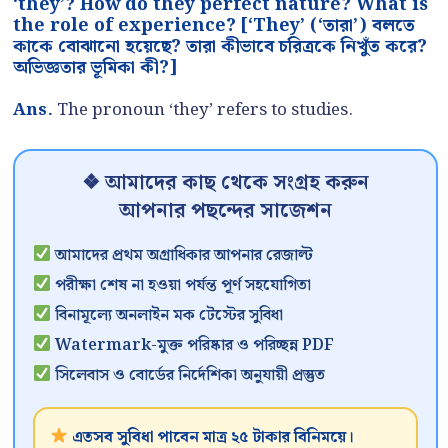
‘they’? How do they perfect nature? What is
the role of experience? [‘They’ (‘তারা’) বলতে
কাকে বোঝানো হয়েছে? তারা কীভাবে চরিত্রকে নিখুঁত করে?
অভিজ্ঞতার ভূমিকা কী?]
Ans.
The pronoun ‘they’ refers to studies.
❖ আমাদের কাছ থেকে সংগ্রহ করুন
আপনার পছন্দের সাজেশন
আমাদের প্রথম অগ্রাধিকার আপনার রেজাল্ট
পরীক্ষা শেষ না হওয়া পর্যন্ত পূর্ণ সহযোগিতা
বিনামূল্যে অনলাইন মক টেস্টের সুবিধা
Watermark-মুক্ত পরিষ্কার ও পরিচ্ছন্ন PDF
সিলেবাস ও বোর্ডের নির্দেশিকা অনুযায়ী প্রস্তুত
এতসব সুবিধা পাবেন মাত্র ২৫ টাকার বিনিময়ে।