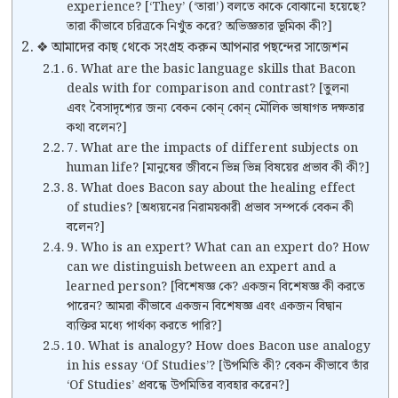
experience? [‘They’ (‘তারা’) বলতে কাকে বোঝানো হয়েছে?
তারা কীভাবে চরিত্রকে নিখুঁত করে? অভিজ্ঞতার ভূমিকা কী?]
❖ আমাদের কাছ থেকে সংগ্রহ করুন আপনার পছন্দের সাজেশন
6. What are the basic language skills that Bacon
deals with for comparison and contrast? [তুলনা
এবং বৈসাদৃশ্যের জন্য বেকন কোন্ কোন্ মৌলিক ভাষাগত দক্ষতার
কথা বলেন?]
7. What are the impacts of different subjects on
human life? [মানুষের জীবনে ভিন্ন ভিন্ন বিষয়ের প্রভাব কী কী?]
8. What does Bacon say about the healing effect
of studies? [অধ্যয়নের নিরাময়কারী প্রভাব সম্পর্কে বেকন কী
বলেন?]
9. Who is an expert? What can an expert do? How
can we distinguish between an expert and a
learned person? [বিশেষজ্ঞ কে? একজন বিশেষজ্ঞ কী করতে
পারেন? আমরা কীভাবে একজন বিশেষজ্ঞ এবং একজন বিদ্বান
ব্যক্তির মধ্যে পার্থক্য করতে পারি?]
10. What is analogy? How does Bacon use analogy
in his essay ‘Of Studies’? [উপমিতি কী? বেকন কীভাবে তাঁর
‘Of Studies’ প্রবন্ধে উপমিতির ব্যবহার করেন?]