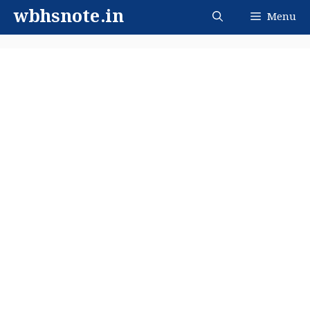
Skip
wbhsnote.in
Menu
to
content