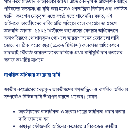
পাস করে ইন্ডিয়ান কাউন্সিলস অ্যাক্ট। এতে কেন্দ্রীয় ও প্রাদেশিক আইন
পরিষদের সদস্যসংখ্যা বৃদ্ধি করা হলেও গণতান্ত্রিক নির্বাচন প্রথা প্রবর্তিত
হয়নি। কংগ্রেস নেতৃবৃন্দ এতে সন্তুষ্ট হতে পারেননি। বস্তুত, এই
আইনকে ভারতীয়দের দাবির প্রতি পরিহাস বলে কংগ্রেস তা গ্রহণে
অসম্মতি জানায়। ১৯০৫ খ্রিস্টাব্দে কংগ্রেসের বেনারস অধিবেশনে
সভাপতিরূপে গোপালকৃষ্ণ গোখলে স্বায়ত্তশাসনের জোরালো দাবি
তোলেন। ঠিক পরের বছর (১৯০৬ খ্রিস্টাব্দ) কলকাতা অধিবেশনে
দাদাভাই নৌরজি স্বায়ত্তশাসনের দাবিকে প্রথম বাণীমূর্তি দান করলেন-
স্বরাজ কথাটির মাধ্যমে।
নাগরিক অধিকার সংক্রান্ত দাবি
জাতীয় কংগ্রেসের নেতৃবৃন্দ ভারতীয়দের গণতান্ত্রিক ও নাগরিক অধিকার
সম্পর্কেও বিভিন্ন দাবি উত্থাপন করতে থাকেন। যেমন-
ভারতীয়দের বাস্বাধীনতা ও সংবাদপত্রের স্বাধীনতা প্রদান করার
দাবি জানানো হয়।
তাছাড়া ফৌজদারি আইনের কঠোরতার বিরুদ্ধেও জাতীয়