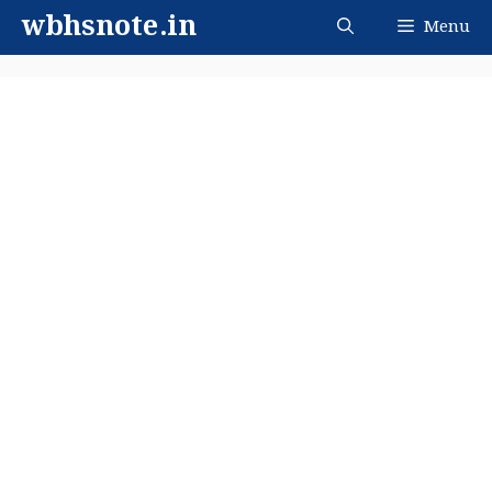
Skip
wbhsnote.in
Menu
to
content