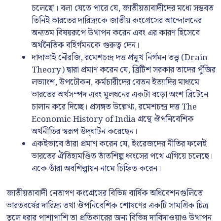
চলেছে’। বলা যেতে পারে যে, জাতীয়তাবাদীদের মধ্যে সম্ভবত
তিনিই ভারতের দারিদ্র্যকে জাতীয় কংগ্রেসের আন্দোলনের
অন্যতম বিষয়রূপে উত্থাপন করেন এবং এর কারণ হিসেবে
অর্থনৈতিক বহির্গমনকে গুরুত্ব দেন।
দাদাভাই নৌরজি, রমেশচন্দ্র দত্ত প্রমুখ নির্গমন তত্ত্ব (Drain
Theory) দ্বারা প্রমাণ করেন যে, ব্রিটিশ সরকার তাদের পুঁজির
লভ্যাংশ, উপঢৌকন, কর্মচারীদের বেতন ইত্যাদির মাধ্যমে
ভারতের অর্থসম্পদ এবং মূলধনের একটা বড়ো অংশ ব্রিটেনে
চালান করে দিচ্ছে। প্রসঙ্গত উল্লেখ্য, রমেশচন্দ্র দত্ত The
Economic History of India গ্রন্থে ঔপনিবেশিক
অর্থনীতির স্বরূপ উদ্‌ঘাটন করেছেন।
একইভাবে তাঁরা প্রমাণ করেন যে, ইংরেজদের নীতির ফলেই
ভারতের ঐতিহ্যমণ্ডিত তাঁতশিল্প ধ্বংসের পথে এগিয়ে চলেছে।
একে তাঁরা অবশিল্পায়ন নামে চিহ্নিত করেন।
জাতীয়তাবাদী নেতাগণ কংগ্রেসের বিভিন্ন বার্ষিক অধিবেশনগুলিতে
ভারতবর্ষের দারিদ্র্য তথা ঔপনিবেশিক শোষণের একটি সামগ্রিক চিত্র
তুলে ধরার পাশাপাশি তা প্রতিকারের জন্য বিভিন্ন দাবিদাওয়াও উত্থাপন