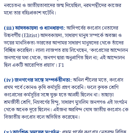
নবচেতনা ও জাতীয়তাবাদের জন্ম দিয়েছিল, নরমপন্থীদের কাজের
মধ্যে তার বহিঃপ্রকাশ ঘটেনি।
(iii) আদবকায়দা ও ধ্যানধারণা:
আদিপর্বের কংগ্রেস নেতাদের
উচ্চবর্গীয় (Elitist) আদবকায়দা, সাধারণ মানুষ সম্পর্কে অবজ্ঞা ও
ভয়ের মানসিকতা-ভারতের আপামর সাধারণ মানুষদের থেকে তাঁদের
বিচ্ছিন্ন করেছিল। লালা লাজপত রায় লিখেছেন, ‘কংগ্রেসের আন্দোলন
জনগণের মধ্য থেকে, জনগণ দ্বারা অনুপ্রাণিত ছিল না; এই আন্দোলন
ছিল একটি আরোপিত প্রয়াস’। F1
(iv) জনগণের সঙ্গে সম্পর্কহীনতা:
অনিল শীলের মতে, কংগ্রেস
প্রথম পর্বে কোনও কৃষি কর্মসূচি গ্রহণ করেনি। ফলে কৃষক শ্রেণি
কংগ্রেসের কর্মসূচির সঙ্গে যুক্ত হতে আগ্রহী ছিলেন না। তাছাড়া
শ্রমজীবী শ্রেণি, নিম্নবর্ণের হিন্দু, সাধারণ মুসলিম জনগণও এই সংগঠন
থেকে অনেক দূরে ছিলেন। এইজন্য অরবিন্দ ঘোষ জাতীয় কংগ্রেস-কে
বিজাতীয় কংগ্রেস বলে অভিহিত করেছেন।
(v) আংশিক সময়ের সংগঠন:
প্রথম পর্বের কংগ্রেস নেতৃবৃন্দ বিভিন্ন