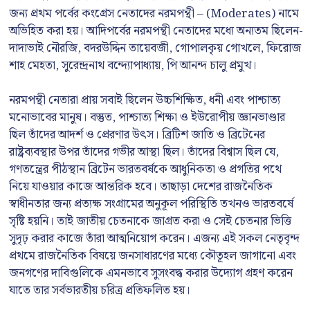
জন্য প্রথম পর্বের কংগ্রেস নেতাদের নরমপন্থী – (Moderates) নামে
অভিহিত করা হয়। আদিপর্বের নরমপন্থী নেতাদের মধ্যে অন্যতম ছিলেন-
দাদাভাই নৌরজি, বদরউদ্দিন তায়েবজী, গোপালকৃয় গোখলে, ফিরোজ
শাহ মেহতা, সুরেন্দ্রনাথ বন্দ্যোপাধ্যায়, পি আনন্দ চালু প্রমুখ।
নরমপন্থী নেতারা প্রায় সবাই ছিলেন উচ্চশিক্ষিত, ধনী এবং পাশ্চাত্য
মনোভাবের মানুষ। বস্তুত, পাশ্চাত্য শিক্ষা ও ইউরোপীয় জ্ঞানভাণ্ডার
ছিল তাঁদের আদর্শ ও প্রেরণার উৎস। ব্রিটিশ জাতি ও ব্রিটেনের
রাষ্ট্রব্যবস্থার উপর তাঁদের গভীর আস্থা ছিল। তাঁদের বিশ্বাস ছিল যে,
গণতন্ত্রের পীঠস্থান ব্রিটেন ভারতবর্ষকে আধুনিকতা ও প্রগতির পথে
নিয়ে যাওয়ার কাজে আন্তরিক হবে। তাছাড়া দেশের রাজনৈতিক
স্বাধীনতার জন্য প্রত্যক্ষ সংগ্রামের অনুকূল পরিস্থিতি তখনও ভারতবর্ষে
সৃষ্টি হয়নি। তাই জাতীয় চেতনাকে জাগ্রত করা ও সেই চেতনার ভিত্তি
সুদৃঢ় করার কাজে তাঁরা আত্মনিয়োগ করেন। এজন্য এই সকল নেতৃবৃন্দ
প্রথমে রাজনৈতিক বিষয়ে জনসাধারণের মধ্যে কৌতূহল জাগানো এবং
জনগণের দাবিগুলিকে এমনভাবে সুসংবদ্ধ করার উদ্যোগ গ্রহণ করেন
যাতে তার সর্বভারতীয় চরিত্র প্রতিফলিত হয়।