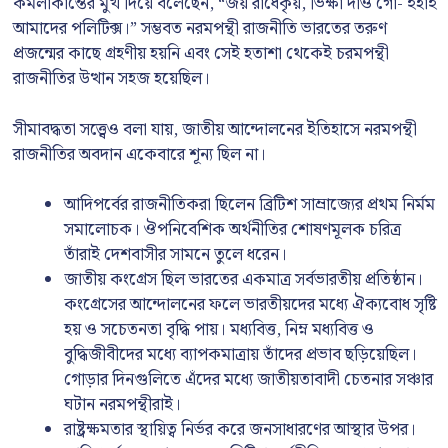
কমলাকান্তের মুখ দিয়ে বলেছেন, “জয় রাধেকৃয়, ভিক্ষা দাও গো- ইহাই
আমাদের পলিটিক্স।” সম্ভবত নরমপন্থী রাজনীতি ভারতের তরুণ
প্রজন্মের কাছে গ্রহণীয় হয়নি এবং সেই হতাশা থেকেই চরমপন্থী
রাজনীতির উত্থান সহজ হয়েছিল।
সীমাবদ্ধতা সত্ত্বেও বলা যায়, জাতীয় আন্দোলনের ইতিহাসে নরমপন্থী
রাজনীতির অবদান একেবারে শূন্য ছিল না।
আদিপর্বের রাজনীতিকরা ছিলেন ব্রিটিশ সাম্রাজ্যের প্রথম নির্মম
সমালোচক। ঔপনিবেশিক অর্থনীতির শোষণমূলক চরিত্র
তাঁরাই দেশবাসীর সামনে তুলে ধরেন।
জাতীয় কংগ্রেস ছিল ভারতের একমাত্র সর্বভারতীয় প্রতিষ্ঠান।
কংগ্রেসের আন্দোলনের ফলে ভারতীয়দের মধ্যে ঐক্যবোধ সৃষ্টি
হয় ও সচেতনতা বৃদ্ধি পায়। মধ্যবিত্ত, নিম্ন মধ্যবিত্ত ও
বুদ্ধিজীবীদের মধ্যে ব্যাপকমাত্রায় তাঁদের প্রভাব ছড়িয়েছিল।
গোড়ার দিনগুলিতে এঁদের মধ্যে জাতীয়তাবাদী চেতনার সঞ্চার
ঘটান নরমপন্থীরাই।
রাষ্ট্রক্ষমতার স্থায়িত্ব নির্ভর করে জনসাধারণের আস্থার উপর।