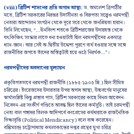
(viii) ব্রিটিশ শাসনের প্রতি অগাধ আস্থা:
ড. অমলেশ ত্রিপাঠীর
মতে, ব্রিটিশ সরকারের নিরন্তর উদাসীনতা ও বিরূপতা সত্ত্বেও নরমপন্থী
নেতারা আন্দোলন সংগঠন থেকে দূরে সরে থেকে জনপ্রিয়তা হারান।
তিনি লিখেছেন, “…ঊনবিংশ শতকে ব্রিটিশরাজের উদারহস্ত থেকে
যৎকিঞ্চিৎ সংস্কার লাভে ধন্য হওয়াটাই ছিল নরমপন্থীদের একমাত্র
ধ্যান-জ্ঞান। আর সেই অ-দ্বিতীয় উদ্দেশ্য পূরণে ব্যর্থ হওয়ার সঙ্গে সঙ্গে
রাজনীতির জগতে তাঁদের অস্তিত্বটাই হয়ে ওঠে নিরর্থক…”।
নরমপন্থীদের অবদানের মূল্যায়ন
প্রকৃতিগতভাবে নরমপন্থী রাজনীতি (১৮৮৫-১৯০৫ খ্রি.) ছিল সীমিত
চরিত্রের। ইংরেজদের উদারতার উপর অগাধ আস্থা, উচ্চবর্ণের মানুষের
স্বার্থসংশ্লিষ্ট কিছু প্রস্তাব পাস, ব্রিটিশ সরকারের কাছে বিনম্র আবেদন-
নিবেদন-এর সংকীর্ণ গণ্ডিতে আবদ্ধ ছিল তাঁদের কর্মসূচি। তাই চরমপন্থী
নেতা বাল গঙ্গাধর তিলক আদিপর্বে কংগ্রেসের কর্মধারাকে রাজনৈতিক
ভিক্ষাবৃত্তি (Political Mendicancy) বলে ব্যঙ্গ করেছেন।
বঙ্কিমচন্দ্র চট্টোপাধ্যায় কমলাকান্তের দপ্তর গ্রন্থের মুখ্য চরিত্র