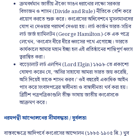
ক্রমবর্ধমান জাতীয় ঐক্যে ভাঙন ধরানোর লক্ষ্যে সরকার
বিভাজন ও শাসন (Divide and Rule) নীতিকে বেশি করে
প্রয়োগ করতে শুরু করে। কংগ্রেসের অধিবেশনে মুসলমানদের
যোগ না দেওয়ার পরামর্শ দেওয়া হয়। লর্ড কার্জন ভারত-সচিব
লর্ড জর্জ হ্যামিলটন (George Hamilton)-কে এক পত্রে
লেখেন, ‘কংগ্রেস ধীরে ধীরে ধ্বংসের পথে এগোচ্ছে। ভারতে
কার্যকালে আমার মহান ইচ্ছা হল এই প্রতিষ্ঠানের শান্তিপূর্ণ ধ্বংস
ত্বরান্বিত করা।
বড়োেলাট লর্ড এলগিন (Lord Elgin) ১৮৯৮-তে প্রকাশ্যে
ঘোষণা করেন যে, ‘অসির সাহায্যে আমরা ভারত জয় করেছি,
অসি দিয়েই তাকে শাসন করব।’ ওই বছরেই একাধিক আইন
পাস করে সংবাদপত্রের স্বাধীনতা ও বাস্বাধীনতা খর্ব করা হয়।
ব্রিটিশ পত্রপত্রিকাগুলি তীক্ষ্ণ ভাষায় জাতীয় কংগ্রেসকে
আক্রমণ করে।
নরমপন্থী আন্দোলনের সীমাবদ্ধতা / দুর্বলতা
বাস্তবক্ষেত্রে আদিপর্বে কংগ্রেসের আন্দোলন (১৮৮৫-১৯০৫ খ্রি.) খুব