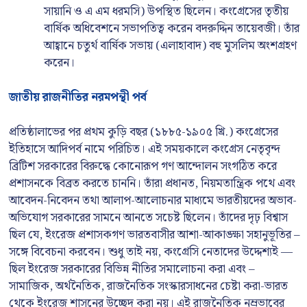
সায়ানি ও এ এম ধরমসি) উপস্থিত ছিলেন। কংগ্রেসের তৃতীয়
বার্ষিক অধিবেশনে সভাপতিত্ব করেন বদরুদ্দিন তায়েবজী। তাঁর
আহ্বানে চতুর্থ বার্ষিক সভায় (এলাহাবাদ) বহু মুসলিম অংশগ্রহণ
করেন।
জাতীয় রাজনীতির নরমপন্থী পর্ব
প্রতিষ্ঠালাভের পর প্রথম কুড়ি বছর (১৮৮৫-১৯০৫ খ্রি.) কংগ্রেসের
ইতিহাসে আদিপর্ব নামে পরিচিত। এই সময়কালে কংগ্রেস নেতৃবৃন্দ
ব্রিটিশ সরকারের বিরুদ্ধে কোনোরূপ গণ আন্দোলন সংগঠিত করে
প্রশাসনকে বিব্রত করতে চাননি। তাঁরা প্রধানত, নিয়মতান্ত্রিক পথে এবং
আবেদন-নিবেদন তথা আলাপ-আলোচনার মাধ্যমে ভারতীয়দের অভাব-
অভিযোগ সরকারের সামনে আনতে সচেষ্ট ছিলেন। তাঁদের দৃঢ় বিশ্বাস
ছিল যে, ইংরেজ প্রশাসকগণ ভারতবাসীর আশা-আকাঙ্ক্ষা সহানুভূতির –
সঙ্গে বিবেচনা করবেন। শুধু তাই নয়, কংগ্রেসি নেতাদের উদ্দেশ্যই —
ছিল ইংরেজ সরকারের বিভিন্ন নীতির সমালোচনা করা এবং –
সামাজিক, অর্থনৈতিক, রাজনৈতিক সংস্কারসাধনের চেষ্টা করা-ভারত
থেকে ইংরেজ শাসনের উচ্ছেদ করা নয়। এই রাজনৈতিক নম্রভাবের