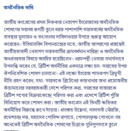
অর্থনৈতিক দাবি
জাতীয় কংগ্রেসের প্রথম দিককার নেতাগণ ইংরেজদের অর্থনৈতিক
শোষণের ভয়াবহ রূপটি তুলে ধরার পাশাপাশি ভারতবর্ষের অর্থনৈতিক
ব্যবস্থার মূল্যায়ন ও তৎসংলগ্ন দাবিদাওয়ার উপরে গুরুত্ব আরোপ
করেছেন। ইতিহাসবিদ বিপানচন্দ্রের মতে, জাতীয় জাগরণের প্রারম্ভেই
জাতীয়তাবাদী নেতাগণ ভারতবাসীর ক্রমবর্ধমান দারিদ্র্য ও অর্থনৈতিক
অনগ্রসরতার বিষয়ে অবহিত হয়েছিলেন। নরমপন্থী নেতারা যথার্থভাবে
উপলব্ধি করেন যে, ব্রিটিশ অর্থনীতির একমাত্র লক্ষ্য হল- ভারতের উপর
ঔপনিবেশিক শোষণ চালানো। এই লক্ষ্যে ইংরেজ শাসকগণ ত্রিমুখী
নীতি গ্রহণ করেন, যথা- ভারতকে ব্রিটেনের কারখানার জন্য প্রয়োজনীয়
কাঁচামালের সরবরাহকারী দেশে পরিণত করা, ভারতের বাজারকে
ব্রিটিশ পণ্যের বিক্রয়কেন্দ্রে পরিণত করা এবং এদেশে ব্রিটিশ পুঁজি
বিনিয়োগ করে শোষণ করা। জাতীয় কংগ্রেস এই তিনটি ক্ষতিকর
অর্থনীতির বিরুদ্ধে রুখে দাঁড়ায়। প্রসঙ্গত উল্লেখ্য, দাদাভাই নৌরজি,
রমেশচন্দ্র দত্ত, মহাদেব গোবিন্দ রাণাডে, গোপালকৃষ্ণ গোখলে-সহ
অনেকেই ব্রিটিশ অর্থনৈতিক শোষণের চিত্রকে সুনিপুণভাবে তুলে