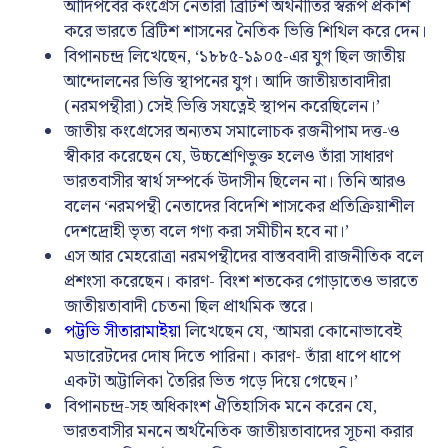
আদিপর্বের কংগ্রেস নেতারা ব্রিটিশ অর্থনীতির স্বরূপ প্রকাশ
করে ভারতে ব্রিটিশ শাসনের নৈতিক ভিত্তি শিথিল করে দেন।
বিপানচন্দ্র লিখেছেন, ‘১৮৮৫-১৯০৫-এর যুগ ছিল জাতীয়
আন্দোলনের ভিত্তি স্থাপনের যুগ। আদি জাতীয়তাবাদীরা
(নরমপন্থীরা) সেই ভিত্তি সযত্নেই স্থাপন করেছিলেন।’
জাতীয় কংগ্রেসের অন্যতম সমালোচক রজনীপাম দত্ত-ও
স্বীকার করেছেন যে, উচ্চশ্রেণিভুক্ত হলেও তাঁরা সাধারণ
ভারতবাসীর স্বার্থ সম্পর্কে উদাসীন ছিলেন না। তিনি আরও
বলেন ‘নরমপন্থী নেতাদের বিদেশি শাসকের প্রতিক্রিয়াশীল
দেশদ্রোহী ভৃত্য বলে গণ্য করা সমীচীন হবে না।’
এস আর মেহরোত্রা নরমপন্থীদের বাস্তববাদী রাজনীতিক বলে
প্রশংসা করেছেন। কারণ- বিংশ শতকের গোড়াতেও ভারতে
জাতীয়তাবাদী চেতনা ছিল প্রাথমিক স্তরে।
পট্টভি সীতারামাইয়া
লিখেছেন যে, ‘আমরা কোনোভাবেই
মডারেটদের দোষ দিতে পারিনা। কারণ- তাঁরা ধাপে ধাপে
একটা অট্টালিকা তৈরির ভিত গড়ে দিয়ে গেছেন।’
বিপানচন্দ্র-সহ অধিকাংশ ঐতিহাসিক মনে করেন যে,
ভারতবাসীর মননে অর্থনৈতিক জাতীয়তাবাদের সূচনা করার