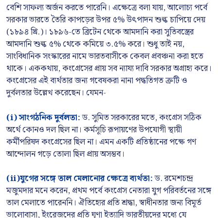
বেশি সাফল্য অর্জন করতে পারেনি। এক্ষেত্রে বলা যায়, আলোচ্য পর্বে
সরকার ভারতে তৈরি কাপড়ের উপর ৫% উৎপাদন শুল্ক চাপিয়ে দেয়
(১৮৯৪ খ্রি.)। ১৮৯৬-তে ব্রিটেন থেকে আমদানি করা সুতিবস্ত্রের
আমদানি শুল্ক ৫% থেকে কমিয়ে ৩.৫% করে। শুধু তাই নয়,
সাংবিধানিক সংস্কারের নামে ভারতবাসীকে কেবল প্রবঞ্চনা করা হতে
থাকে। এককথায়, কংগ্রেসের প্রায় সব ন্যায্য দাবি সরকার অগ্রাহ্য করে।
কংগ্রেসের এই ব্যর্থতার জন্য গবেষকরা নানা পদ্ধতিগত ত্রুটি ও
দুর্বলতার উল্লেখ করেছেন। যেমন-
(i) সাংগঠনিক দুর্বলতা:
ড. সুমিত সরকারের মতে, কংগ্রেস সঠিক
অর্থে কোনও দল ছিল না। কর্মসূচি রূপায়ণের উপযোগী স্থায়ী
কর্মীপরিষদ কংগ্রেসের ছিল না। এমন একটি প্রতিষ্ঠানের পক্ষে গণ
আন্দোলন গড়ে তোলা ছিল প্রায় অসম্ভব।
(ii)যুগের সঙ্গে তাল মেলানোর ক্ষেত্রে ব্যর্থতা:
ড. রমেশচন্দ্র
মজুমদার মনে করেন, প্রথম পর্বে কংগ্রেস নেতারা যুগ পরিবর্তনের সঙ্গে
তাল মেলাতে পারেননি। ঐতিহ্যের প্রতি শ্রদ্ধা, স্বাধীনতার জন্য বিমূর্ত
ভালোবাসা, ইংরেজদের প্রতি ঘৃণা ইত্যাদি ভারতীয়দের মধ্যে যে