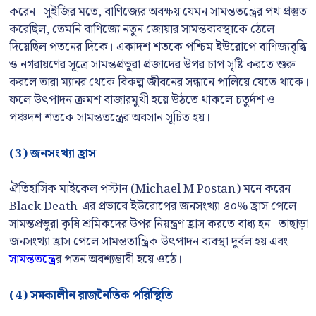
করেন। সুইজির মতে, বাণিজ্যের অবক্ষয় যেমন সামন্ততন্ত্রের পথ প্রস্তুত
করেছিল, তেমনি বাণিজ্যে নতুন জোয়ার সামন্তব্যবস্থাকে ঠেলে
দিয়েছিল পতনের দিকে। একাদশ শতকে পশ্চিম ইউরোপে বাণিজ্যবৃদ্ধি
ও নগরায়ণের সূত্রে সামন্তপ্রভুরা প্রজাদের উপর চাপ সৃষ্টি করতে শুরু
করলে তারা ম্যানর থেকে বিকল্প জীবনের সন্ধানে পালিয়ে যেতে থাকে।
ফলে উৎপাদন ক্রমশ বাজারমুখী হয়ে উঠতে থাকলে চতুর্দশ ও
পঞ্চদশ শতকে সামন্ততন্ত্রের অবসান সূচিত হয়।
(3)
জনসংখ্যা হ্রাস
ঐতিহাসিক মাইকেল পস্টান (Michael M Postan) মনে করেন
Black Death-এর প্রভাবে ইউরোপের জনসংখ্যা ৪০% হ্রাস পেলে
সামন্তপ্রভুরা কৃষি শ্রমিকদের উপর নিয়ন্ত্রণ হ্রাস করতে বাধ্য হন। তাছাড়া
জনসংখ্যা হ্রাস পেলে সামন্ততান্ত্রিক উৎপাদন ব্যবস্থা দুর্বল হয় এবং
সামন্ততন্ত্রে
র পতন অবশ্যম্ভাবী হয়ে ওঠে।
(4)
সমকালীন রাজনৈতিক পরিস্থিতি