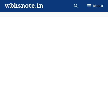
Skip
wbhsnote.in
Menu
to
content