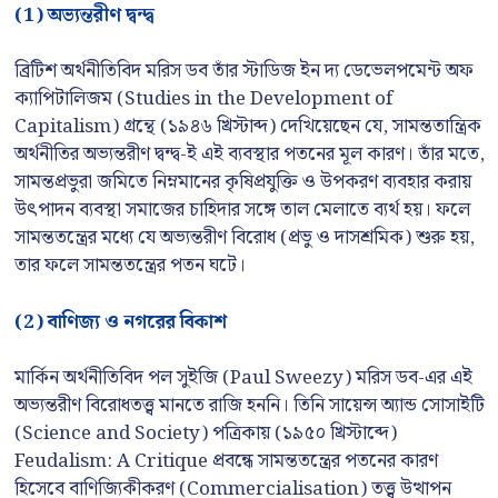
(1)
অভ্যন্তরীণ দ্বন্দ্ব
ব্রিটিশ অর্থনীতিবিদ মরিস ডব তাঁর স্টাডিজ ইন দ্য ডেভেলপমেন্ট অফ
ক্যাপিটালিজম (Studies in the Development of
Capitalism) গ্রন্থে (১৯৪৬ খ্রিস্টাব্দ) দেখিয়েছেন যে, সামন্ততান্ত্রিক
অর্থনীতির অভ্যন্তরীণ দ্বন্দ্ব-ই এই ব্যবস্থার পতনের মূল কারণ। তাঁর মতে,
সামন্তপ্রভুরা জমিতে নিম্নমানের কৃষিপ্রযুক্তি ও উপকরণ ব্যবহার করায়
উৎপাদন ব্যবস্থা সমাজের চাহিদার সঙ্গে তাল মেলাতে ব্যর্থ হয়। ফলে
সামন্ততন্ত্রের মধ্যে যে অভ্যন্তরীণ বিরোধ (প্রভু ও দাসশ্রমিক) শুরু হয়,
তার ফলে সামন্ততন্ত্রের পতন ঘটে।
(2)
বাণিজ্য ও নগরের বিকাশ
মার্কিন অর্থনীতিবিদ পল সুইজি (Paul Sweezy) মরিস ডব-এর এই
অভ্যন্তরীণ বিরোধতত্ত্ব মানতে রাজি হননি। তিনি সায়েন্স অ্যান্ড সোসাইটি
(Science and Society) পত্রিকায় (১৯৫০ খ্রিস্টাব্দে)
Feudalism: A Critique প্রবন্ধে সামন্ততন্ত্রের পতনের কারণ
হিসেবে বাণিজ্যিকীকরণ (Commercialisation) তত্ত্ব উত্থাপন