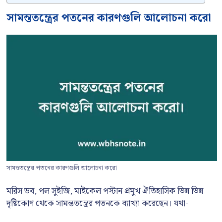
সামন্ততন্ত্রের পতনের কারণগুলি আলোচনা করো
সামন্ততন্ত্রের পতনের কারণগুলি আলোচনা করো
মরিস ডব, পল সুইজি, মাইকেল পস্টান প্রমুখ ঐতিহাসিক ভিন্ন ভিন্ন
দৃষ্টিকোণ থেকে সামন্ততন্ত্রের পতনকে ব্যাখ্যা করেছেন। যথা-