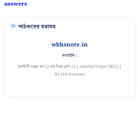
answers
পাঠকদের মতামত
wbhsnote.in
ধন্যবাদ।
অতি সুন্দর প্র
MCQ প্রশ্ন উত্তর ক্লাস 12 | Adorini Golper MCQ |
আদরিণী গল্পের MCQ প্রশ্ন 
HS 3rd Semester
HS 