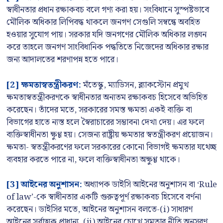
স্বাধীনতার প্রধান রক্ষাকবচ বলে গণ্য করা হয়। সংবিধানে সুস্পষ্টভাবে
মৌলিক অধিকার লিপিবদ্ধ থাকলে জনগণ সেগুলি সম্বন্ধে অবহিত
হওয়ার সুযোগ পায়। সরকার যদি জনগণের মৌলিক অধিকার লঙ্ঘন
করে তাহলে জনগণ সাংবিধানিক পদ্ধতিতে নিজেদের অধিকার রক্ষার
জন্য আদালতের শরণাপন্ন হতে পারে।
[2] ক্ষমতাস্বতন্ত্রীকরণ:
মঁতেস্কু, ম্যাডিসন, ব্ল‍্যাকস্টোন প্রমুখ
ক্ষমতাস্বতন্ত্রীকরণকে স্বাধীনতার অন্যতম রক্ষাকবচ হিসেবে অভিহিত
করেছেন। তাঁদের মতে, সরকারের সমস্ত ক্ষমতা একই ব্যক্তি বা
বিভাগের হাতে ন্যস্ত হলে স্বৈরাচারের সম্ভাবনা দেখা দেয়। এর ফলে
ব্যক্তিস্বাধীনতা ক্ষুণ্ণ হয়। সেজন্য রাষ্ট্রীয় ক্ষমতার স্বতন্ত্রীকরণ প্রয়োজন।
ক্ষমতা- স্বতন্ত্রীকরণের ফলে সরকারের কোনো বিভাগই ক্ষমতার যথেচ্ছ
ব্যবহার করতে পারে না, ফলে ব্যক্তিস্বাধীনতা অক্ষুণ্ণ থাকে।
[3] আইনের অনুশাসন:
অধ্যাপক ডাইসি আইনের অনুশাসন বা ‘Rule
of law’-কে স্বাধীনতার একটি গুরুত্বপূর্ণ রক্ষাকবচ হিসেবে বর্ণনা
করেছেন। ডাইসির মতে, আইনের অনুশাসন বলতে-(i) সাধারণ
আইনের সর্বাত্মক প্রাধান্য, (ii) আইনের চোখে সমতার নীতি অনুসরণ,