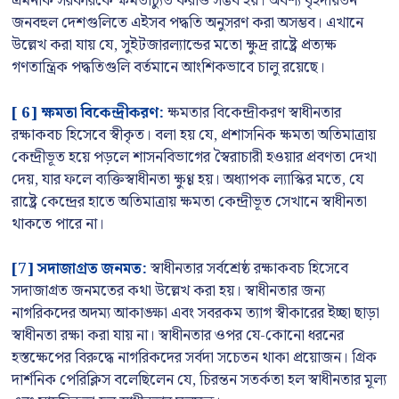
এমনকি সরকারকে ক্ষমতাচ্যুত করাও সম্ভব হয়। অবশ্য বৃহদায়তন
জনবহুল দেশগুলিতে এইসব পদ্ধতি অনুসরণ করা অসম্ভব। এখানে
উল্লেখ করা যায় যে, সুইটজারল্যান্ডের মতো ক্ষুদ্র রাষ্ট্রে প্রত্যক্ষ
গণতান্ত্রিক পদ্ধতিগুলি বর্তমানে আংশিকভাবে চালু রয়েছে।
[ 6] ক্ষমতা বিকেন্দ্রীকরণ:
ক্ষমতার বিকেন্দ্রীকরণ স্বাধীনতার
রক্ষাকবচ হিসেবে স্বীকৃত। বলা হয় যে, প্রশাসনিক ক্ষমতা অতিমাত্রায়
কেন্দ্রীভূত হয়ে পড়লে শাসনবিভাগের স্বৈরাচারী হওয়ার প্রবণতা দেখা
দেয়, যার ফলে ব্যক্তিস্বাধীনতা ক্ষুণ্ণ হয়। অধ্যাপক ল্যাস্কির মতে, যে
রাষ্ট্রে কেন্দ্রের হাতে অতিমাত্রায় ক্ষমতা কেন্দ্রীভূত সেখানে স্বাধীনতা
থাকতে পারে না।
[7] সদাজাগ্রত জনমত:
স্বাধীনতার সর্বশ্রেষ্ঠ রক্ষাকবচ হিসেবে
সদাজাগ্রত জনমতের কথা উল্লেখ করা হয়। স্বাধীনতার জন্য
নাগরিকদের অদম্য আকাঙ্ক্ষা এবং সবরকম ত্যাগ স্বীকারের ইচ্ছা ছাড়া
স্বাধীনতা রক্ষা করা যায় না। স্বাধীনতার ওপর যে-কোনো ধরনের
হস্তক্ষেপের বিরুদ্ধে নাগরিকদের সর্বদা সচেতন থাকা প্রয়োজন। গ্রিক
দার্শনিক পেরিক্লিস বলেছিলেন যে, চিরন্তন সতর্কতা হল স্বাধীনতার মূল্য