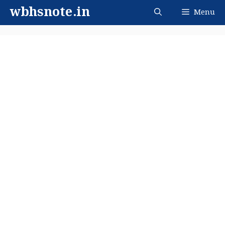
Skip
wbhsnote.in
Menu
to
content