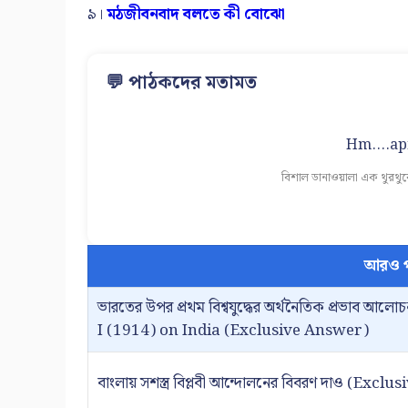
৯।
মঠজীবনবাদ বলতে কী বোঝো
💬 পাঠকদের মতামত
Hm....apn
বিশাল ডানাওয়ালা এক থুরথু
আরও প
ভারতের উপর প্রথম বিশ্বযুদ্ধের অর্থনৈতিক প্রভা
I (1914) on India (Exclusive Answer)
বাংলায় সশস্ত্র বিপ্লবী আন্দোলনের বিবরণ দাও (Excl