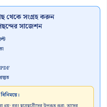
ছ থেকে সংগ্রহ করুন
ছন্দের সাজেশন
ল্ট
তা
ন PDF
স্তুত
র বিনিময়ে।
রা নয়; বরং ছাত্রছাত্রীদের উপকৃত করা, তাদের