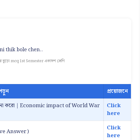
i thik bole chen..
রে বুড়ো mcq 1st Semester একাদশ শ্রেণি
ড়ুন
প্রয়োজনে
ব আলোচনা করো | Economic impact of World War
Click
here
Click
usive Answer)
here