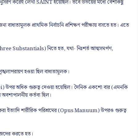
 অনুসরণ করেই লেখা SAINT হয়েছিল। তবে উভয়ের মধ্যে বেশকিছু
জন্য বাধ্যতামূলক প্রাথমিক নির্বাচনি প্রশিক্ষণ পরীক্ষায় বসতে হত। এতে
থ (Three Substantials) নিতে হত, যথা- নিঃশর্ত আত্মসমর্পণ,
 শৃঙ্খলাপরায়ণ হওয়া ছিল বাধ্যতামূলক।
pus Dei) উপর অধিক গুরুত্ব দেওয়া হয়েছিল। দৈনিক একশো বার (এমনকি
 অবশ্যপালনীয় কর্তব্য ছিল।
েবা করা ইত্যাদি শারীরিক পরিশ্রমের (Opus Manuum) উপরও গুরুত্ব
নিজেদের করতে হত।