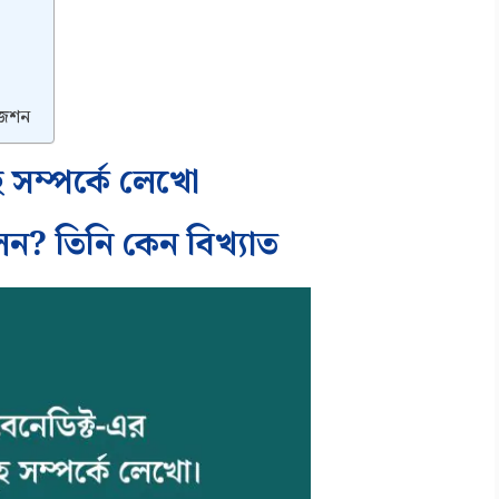
জেশন
হ সম্পর্কে লেখো
েন? তিনি কেন বিখ্যাত