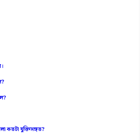
ো।
ল?
িল?
া কতটা যুক্তিসঙ্গত?