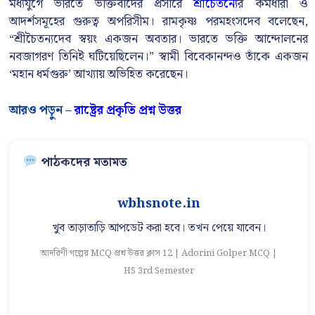
মধ্যযুগে ভারতে ভক্তিবাদের প্রসারে
শ্রীচৈতন্যে
র কর্মধারা ও
আদর্শসমূহের গুরুত্ব অপরিসীম। রামকৃষ্ণ পরমহংসদেব বলেছেন,
“শ্রীচৈতন্যদেব স্বয়ং একজন অবতার। ভারতে ভক্তি আন্দোলনের
নবজাগরণ তিনিই ঘটিয়েছিলেন।” স্বামী বিবেকানন্দও তাঁকে একজন
‘মহান ধর্মগুরু’ আখ্যায় অভিহিত করেছেন।
আরও পড়ুন –
রাষ্ট্রের প্রকৃতি প্রশ্ন উত্তর
পাঠকদের মতামত
wbhsnote.in
খুব তাড়াতাড়ি আপডেট করা হবে। তখন পেয়ে যাবেন।
আদরিণী গল্পের MCQ প্রশ্ন উত্তর ক্লাস 12 | Adorini Golper MCQ |
আ
HS 3rd Semester