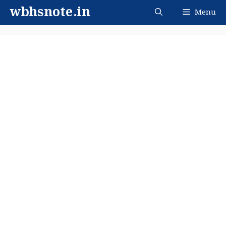
Skip
wbhsnote.in
Menu
to
content