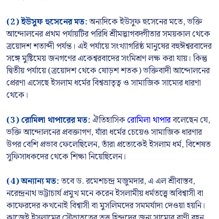
(2) ইউসুফ হুসেনের মত:
অন্যদিকে ইউসুফ হুসেনের মতে, ভক্তি
আন্দোলনের প্রথম পর্যায়টির পরিধি শ্রীমদ্ভাগবদ্গীতার সময়কাল থেকে
ত্রয়োদশ শতাব্দী পর্যন্ত। এই পর্যায়ে সংখ্যাগরিষ্ঠ মানুষের বহুঈশ্বরবাদের
সঙ্গে মুষ্টিমেয় জনগণের একেশ্বরবাদের সংমিশ্রণ লক্ষ করা যায়। কিন্তু
দ্বিতীয় পর্যায়ে (ত্রয়োদশ থেকে ষোড়শ শতক) ভক্তিবাদী আন্দোলনের
প্রেরণা এসেছে ইসলাম ধর্মের বিশ্বভ্রাতৃত্ব ও সামাজিক সাম্যের ধারণা
থেকে।
(3) রোমিলা থাপারের মত:
ঐতিহাসিক
রোমিলা থাপার
বলেছেন যে,
ভক্তি আন্দোলনের প্রবক্তাগণ, যাঁরা ধর্মের চেয়েও সামাজিক ধারণার
উপর বেশি প্রভাব ফেলেছিলেন, তাঁরা প্রত্যেকেই ইসলাম ধর্ম, বিশেষত
সুফিসাধকদের থেকে শিক্ষা নিয়েছিলেন।
(4) অন্যান্য মত:
তবে ড. রমেশচন্দ্র মজুমদার, এ এল শ্রীবাস্তব,
নরেন্দ্রনাথ ভট্টাচার্য প্রমুখ মনে করেন ইসলামীয় ধর্মতত্ত্বে অবিশ্বাসী বা
কাফেরদের কখনোই বিশ্বাসী বা মুসলিমদের সমমর্যাদা দেওয়া হয়নি।
কাজেই ইসলামের সৌভ্রাতৃত্বের তত্ত্ব হিন্দুদের জন্য সাম্যের বাণী বহন