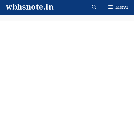
Skip
wbhsnote.in
Menu
to
content