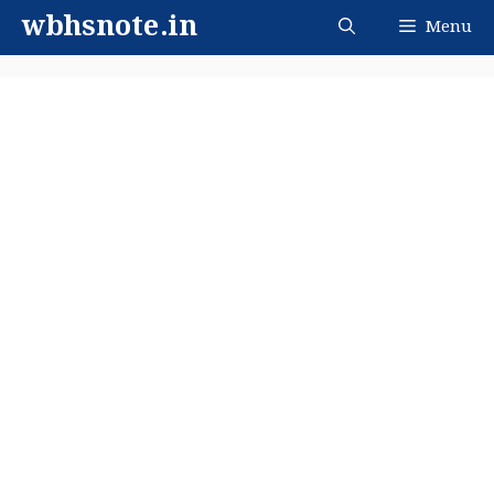
Skip
wbhsnote.in
Menu
to
content