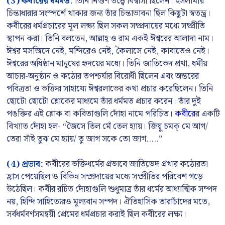
(3) কবীরের ধর্মমত:
তিনি নির্গুণ তত্ত্বে বিশ্বাসী ছিলেন। ইসলামীয়
চিন্তাধারার সংস্পর্শে থাকার জন্য তাঁর চিন্তাভাবনা ছিল কিছুটা স্বতন্ত্র।
কবীরের ধর্মপ্রচারের মূল লক্ষ্য ছিল সকল সম্প্রদায়ের মধ্যে সম্প্রীতি
স্থাপন করা। তিনি বলতেন, আল্লাহ্ ও রাম একই ঈশ্বরের আলাদা নাম।
ঈশ্বর মসজিদে নেই, মন্দিরেও নেই, কৈলাসে নেই, কাবাতেও নেই।
ঈশ্বরের অধিষ্ঠান মানুষের হৃদয়ের মধ্যে। তিনি জাতিভেদ প্রথা, ধর্মীয়
আচার-অনুষ্ঠান ও কঠোর তপশ্চর্যার বিরোধী ছিলেন এবং অন্তরের
পবিত্রতা ও ভক্তির সাহায্যে ঈশ্বরলাভের কথা প্রচার করেছিলেন। তিনি
ছোটো ছোটো শ্লোকের মাধ্যমে তাঁর ধর্মমত প্রচার করেন। তাঁর দুই
পঙক্তির এই শ্লোক বা কবিতাগুলি দোঁহা নামে পরিচিত।
কবীরে
র একটি
বিখ্যাত দোঁহা হল- “জৈসে তিল মেঁ তেল হ্যায়। জিয়ু চমক্ মে আগ/
তেরা সাঁই তুঝ মে হ্যায়/ তু জাগ সকে তো জাগ…..”
(4) প্রভাব:
কবীরের ভক্তিধর্মের প্রভাবে জাতিভেদ প্রথার কঠোরতা
হ্রাস পেয়েছিল ও বিভিন্ন সম্প্রদায়ের মধ্যে সম্প্রীতির পরিবেশ গড়ে
উঠেছিল। কবীর রচিত দোঁহাগুলি শুধুমাত্র তাঁর ধর্মের আধ্যাত্মিক সম্পদ
নয়, হিন্দি সাহিত্যেরও মূল্যবান সম্পদ। ঐতিহাসিক তারাচাঁদের মতে,
সর্বধর্মবর্ণসমন্বয়ী প্রেমের ধর্মপ্রচার করাই ছিল কবীরের লক্ষ্য।