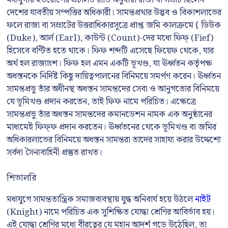
মধ্যযুগীয় ইউরোপের প্রচলিত রীতি অনুযায়ী রাজা বা সম্রাট ছিলেন
দেশের যাবতীয় সম্পত্তির অধিকারী। সামন্তপ্রথার উদ্ভব ও বিকাশলাভের
ফলে রাজা বা সম্রাটের উত্তরাধিকারসূত্রে প্রাপ্ত জমি কালক্রমে { ডিউক
(Duke), আর্ল (Earl), কাউন্ট (Count)-দের মধ্যে ফিফ্ (Fief)
হিসেবে বণ্টিত হতে থাকে। ফিফ শব্দটি এসেছে ফিয়েফ থেকে, যার
অর্থ হল রাজ্যাংশ। ফিফ হল এমন একটি ভূখণ্ড, যা ঊর্ধ্বতন কর্তৃপক্ষ
অধস্তনকে নির্দিষ্ট কিছু দায়িত্বপালনের বিনিময়ে সমর্পণ করেন। ঊর্ধ্বতন
সামন্তপ্রভু তাঁর অধীনস্থ অধস্তন সামন্তদের সেবা ও আনুগত্যের বিনিময়ে
যে ভূমিখণ্ড প্রদান করতেন, তাই ফিফ নামে পরিচিত। এক্ষেত্রে
সামন্তপ্রভু তাঁর অধস্তন সামন্তদের কমানডেশন নামক এক অনুষ্ঠানের
মাধ্যমেই ফিফ্ফ প্রদান করতেন। ঊর্ধ্বতনের থেকে ভূমিখণ্ড বা জমির
অধিকারলাভের বিনিময়ে অধস্তন সামন্তরা তাদের সাহায্য করার উদ্দেশ্যে
সর্বদা সৈন্যবাহিনী প্রস্তুত রাখত।
শিভালরি
মধ্যযুগে সামন্ততান্ত্রিক সমাজব্যবস্থায় যুদ্ধ অনিবার্য হয়ে উঠলে
নাইট
(Knight) নামে পরিচিত এক সুশিক্ষিত যোদ্ধা শ্রেণির আবির্ভাব হয়।
এই যোদ্ধা শ্রেণির মধ্যে বীরত্বের যে মহান আদর্শ গড়ে উঠেছিল, তা