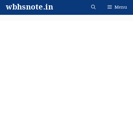
Skip
wbhsnote.in
Menu
to
content