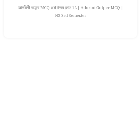
আদরিণী গল্পের MCQ প্রশ্ন উত্তর ক্লাস 12 | Adorini Golper MCQ |
আ
HS 3rd Semester