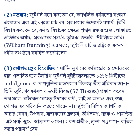
(2) মতবাদ:
জুইংলি মনে করতেন যে, ক্যাথলিক ধর্মমতের সংস্কার
প্রয়োজন এবং এই কাজে চার্চ নয়, সরকারের উদ্যোগই যথার্থ। তিনি
বিশ্বাস করতেন যে, ধর্ম ও বিশ্বাসের ক্ষেত্রে শৃঙ্খলারক্ষার জন্য লোকায়ত
প্রতিষ্ঠান অর্থাৎ, সরকারের সদর্থক ভূমিকা জরুরি। উইলিয়ম ডানিং
(William Dunning)-এর মতে, জুইংলি চার্চ ও রাষ্ট্রকে একক
ধর্মীয় সংগঠনে সমন্বিত করেছিলেন।
(3) পোপতন্ত্রের বিরোধিতা:
মার্টিন লুথারের ধর্মসংস্কার আন্দোলনের
দ্বারা প্রভাবিত হয়ে উলরিখ জুইংলি সুইটজারল্যান্ডে ১৫১৮ খ্রিস্টাব্দে
Indulgence বা পাপমুক্তির ছাড়পত্রের বিরুদ্ধে তীব্র প্রতিবাদ জানান।
তিনি জুরিখের ধর্মসভায় ৬৭টি নিবন্ধ (67 Theses) প্রকাশ করেন।
তাঁর মতে, বাইবেল যেহেতু ঈশ্বরের বাণী, তাই তা অভ্রান্ত এবং স্বয়ং
পোপও এর পরিবর্তন করতে পারেন না। জুইংলি বিভিন্ন ক্যাথলিক
আচার যেমন, উপবাস, যাজকদের ব্রহ্মচর্য, তীর্থভ্রমণ, নরক ও প্রায়শ্চিত্ত
-এই সবকিছুকে আক্রমণ করেন। সমস্ত প্রতীক, ক্রুশ, মন্ত্রণাগান বাতিল
করার পরামর্শ দেন।