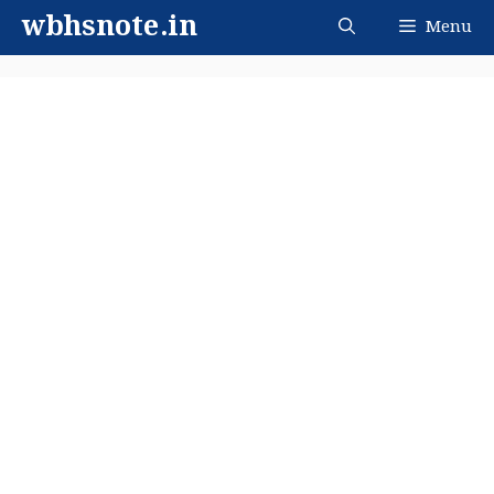
Skip
wbhsnote.in
Menu
to
content