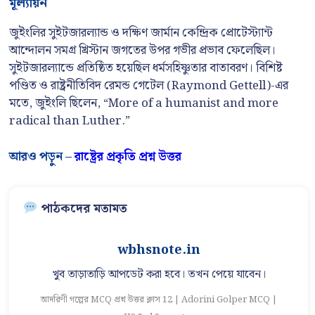
মূল্যায়ন
জুইংলির সুইটজারল্যান্ড ও দক্ষিণ জার্মান কেন্দ্রিক প্রোটেস্ট্যান্ট
আন্দোলন সমগ্র খ্রিস্টান জগতের উপর গভীর প্রভাব ফেলেছিল।
সুইটজারল্যান্ডে প্রতিষ্ঠিত হয়েছিল ধর্মসহিষ্ণুতার বাতাবরণ। বিশিষ্ট
পণ্ডিত ও রাষ্ট্রনীতিবিদ রেমন্ড গেটেল (Raymond Gettell)-এর
মতে, জুইংলি ছিলেন, “More of a humanist and more
radical than Luther.”
আরও পড়ুন –
রাষ্ট্রের প্রকৃতি প্রশ্ন উত্তর
পাঠকদের মতামত
wbhsnote.in
খুব তাড়াতাড়ি আপডেট করা হবে। তখন পেয়ে যাবেন।
আদরিণী গল্পের MCQ প্রশ্ন উত্তর ক্লাস 12 | Adorini Golper MCQ |