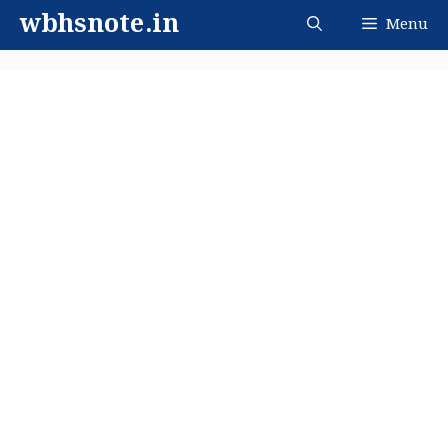
Skip
wbhsnote.in
Menu
to
content