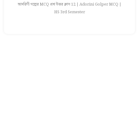
আদরিণী গল্পের MCQ প্রশ্ন উত্তর ক্লাস 12 | Adorini Golper MCQ |
আ
HS 3rd Semester