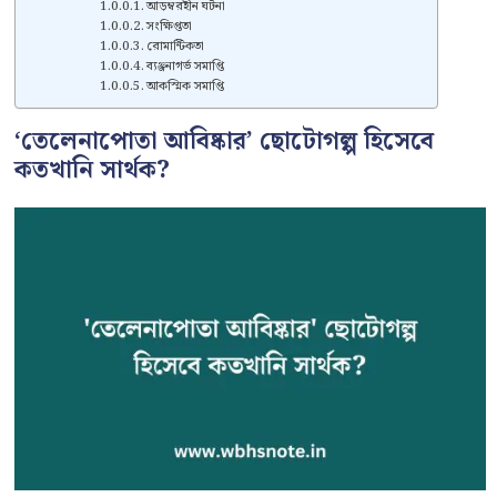
আড়ম্বরহীন ঘটনা
সংক্ষিপ্ততা
রোমান্টিকতা
ব্যঞ্জনাগর্ভ সমাপ্তি
আকস্মিক সমাপ্তি
‘তেলেনাপোতা আবিষ্কার’ ছোটোগল্প হিসেবে
কতখানি সার্থক?