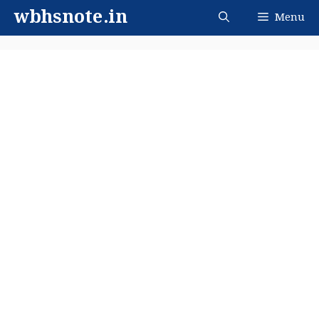
Skip
wbhsnote.in
Menu
to
content