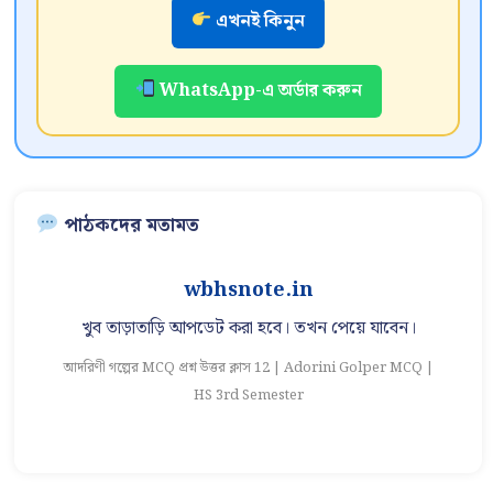
এখনই কিনুন
WhatsApp-এ অর্ডার করুন
পাঠকদের মতামত
wbhsnote.in
খুব তাড়াতাড়ি আপডেট করা হবে। তখন পেয়ে যাবেন।
আদরিণী গল্পের MCQ প্রশ্ন উত্তর ক্লাস 12 | Adorini Golper MCQ |
আ
HS 3rd Semester