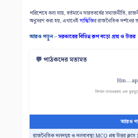
পরিশেষে বলা যায়, বর্তমানে ভারতবর্ষের সমাজনীতি, রাজনীতি এবং 
অনুসরণ করা হয়, এখানেই
গান্ধিজি
র রাজনৈতিক দর্শনের তা
আরও পড়ুন –
সরকারের বিভিন্ন রূপ বড়ো প্রশ্ন ও উত্তর
💬 পাঠকদের মতামত
Hm....apn
বিশাল ডানাওয়ালা এক থুরথু
আরও প
রাজনৈতিক দলদমূহ ও দলব্যবস্থা MCQ প্রশ্ন উত্তর ক্লাস 1