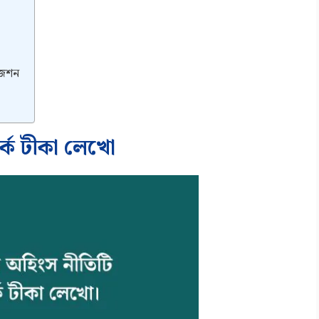
জেশন
্কে টীকা লেখো