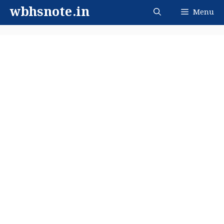
Skip
wbhsnote.in
Menu
to
content