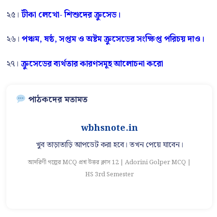
২৫।
টীকা লেখো- শিশুদের ক্রুসেড।
২৬।
পঞ্চম, ষষ্ঠ, সপ্তম ও অষ্টম ক্রুসেডের সংক্ষিপ্ত পরিচয় দাও।
২৭।
ক্রুসেডের ব্যর্থতার কারণসমূহ আলোচনা করো
পাঠকদের মতামত
wbhsnote.in
খুব তাড়াতাড়ি আপডেট করা হবে। তখন পেয়ে যাবেন।
আদরিণী গল্পের MCQ প্রশ্ন উত্তর ক্লাস 12 | Adorini Golper MCQ |
আ
HS 3rd Semester