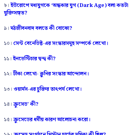
৮।
ইউরোপে মধ্যযুগকে ‘অন্ধকার যুগ (Dark Age) বলা কতটা
যুক্তিসঙ্গত?
৯।
মঠজীবনবাদ বলতে কী বোঝো?
১০।
সেন্ট বেনেডিক্ট-এর সংস্কারসমূহ সম্পর্কে লেখো।
১১।
ইনভেস্টিচার দ্বন্দ্ব কী?
১২।
টীকা লেখো- ক্লুনির সংস্কার আন্দোলন।
১৩।
ওয়ার্মস-এর চুক্তির তাৎপর্য লেখো।
১৪।
ক্রুসেড’ কী?
১৫।
ক্রুসেডের ধর্মীয় কারণ আলোচনা করো।
১৬।
ক্রুসেড সংগঠনে খ্রিস্টান চার্চের ভূমিকা কী ছিল?