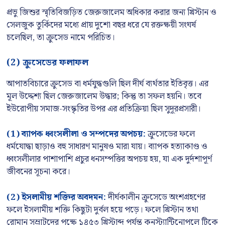
প্রভু জিশুর স্মৃতিবিজড়িত জেরুজালেম অধিকার করার জন্য খ্রিস্টান ও
সেলজুক তুর্কিদের মধ্যে প্রায় দুশো বছর ধরে যে রক্তক্ষয়ী সংঘর্ষ
চলেছিল, তা ক্রুসেড নামে পরিচিত।
(2) ক্রুসেডের ফলাফল
আপাতবিচারে ক্রুসেড বা ধর্মযুদ্ধগুলি ছিল দীর্ঘ ব্যর্থতার ইতিবৃত্ত। এর
মূল উদ্দেশ্য ছিল জেরুজালেম উদ্ধার; কিন্তু তা সফল হয়নি। তবে
ইউরোপীয় সমাজ-সংস্কৃতির উপর এর প্রতিক্রিয়া ছিল সুদূরপ্রসারী।
(1) ব্যাপক ধ্বংসলীলা ও সম্পদের অপচয়:
ক্রুসেডের ফলে
ধর্মযোদ্ধা ছাড়াও বহু সাধারণ মানুষও মারা যায়। ব্যাপক হত্যাকাণ্ড ও
ধ্বংসলীলার পাশাপাশি প্রচুর ধনসম্পত্তির অপচয় হয়, যা এক দুর্দশাপূর্ণ
জীবনের সূচনা করে।
(2) ইসলামীয় শক্তির অবদমন:
দীর্ঘকালীন ক্রুসেডে অংশগ্রহণের
ফলে ইসলামীয় শক্তি কিছুটা দুর্বল হয়ে পড়ে। ফলে খ্রিস্টান তথা
রোমান সম্রাটদের পক্ষে ১৪৫৩ খ্রিস্টাব্দ পর্যন্ত কনস্ট্যান্টিনোপলে টিকে