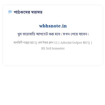
পাঠকদের মতামত
wbhsnote.in
খুব তাড়াতাড়ি আপডেট করা হবে। তখন পেয়ে যাবেন।
আদরিণী গল্পের MCQ প্রশ্ন উত্তর ক্লাস 12 | Adorini Golper MCQ |
আ
HS 3rd Semester