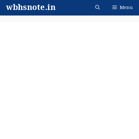
Skip
wbhsnote.in
Menu
to
content