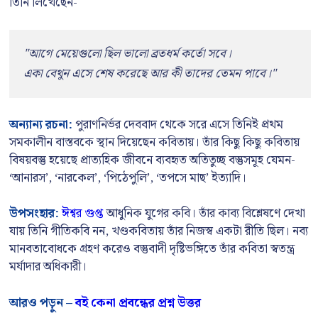
তিনি লিখেছেন-
"আগে মেয়েগুলো ছিল ভালো ব্রতধর্ম কর্তো সবে।
একা বেথুন এসে শেষ করেছে আর কী তাদের তেমন পাবে।"
অন্যান্য রচনা:
পুরাণনির্ভর দেববাদ থেকে সরে এসে তিনিই প্রথম
সমকালীন বাস্তবকে স্থান দিয়েছেন কবিতায়। তাঁর কিছু কিছু কবিতায়
বিষয়বস্তু হয়েছে প্রাত্যহিক জীবনে ব্যবহৃত অতিতুচ্ছ বস্তুসমূহ যেমন-
‘আনারস’, ‘নারকেল’, ‘পিঠেপুলি’, ‘তপসে মাছ’ ইত্যাদি।
উপসংহার:
ঈশ্বর গুপ্ত
আধুনিক যুগের কবি। তাঁর কাব্য বিশ্লেষণে দেখা
যায় তিনি গীতিকবি নন, খণ্ডকবিতায় তাঁর নিজস্ব একটা রীতি ছিল। নব্য
মানবতাবোধকে গ্রহণ করেও বস্তুবাদী দৃষ্টিভঙ্গিতে তাঁর কবিতা স্বতন্ত্র
মর্যাদার অধিকারী।
আরও পড়ুন –
বই কেনা প্রবন্ধের প্রশ্ন উত্তর