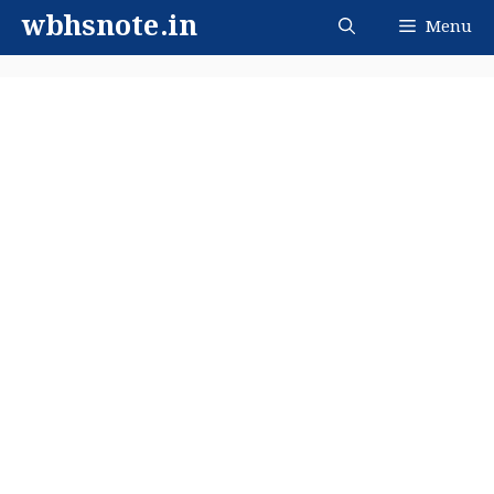
Skip
wbhsnote.in
Menu
to
content