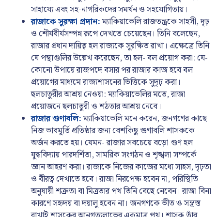
সাহায্যে এবং সহ-নাগরিকদের সমর্থন ও সহযোগিতায়।
রাজাকে সুরক্ষা প্রদান:
ম্যাকিয়াভেলি রাজতন্ত্রকে সাহসী, দৃঢ়
ও শৌর্যবীর্যসম্পন্ন রূপে দেখতে চেয়েছেন। তিনি বলেছেন,
রাজার প্রধান দায়িত্ব হল রাজ্যকে সুরক্ষিত রাখা। এক্ষেত্রে তিনি
যে পন্থাগুলির উল্লেখ করেছেন, তা হল- বল প্রয়োগ করা: যে-
কোনো উপায়ে রাজপদে বসার পর রাজার কাজ হবে বল
প্রয়োগের মাধ্যমে রাজ্যশাসনের ভিত্তিকে সুদৃঢ় করা।
ছলচাতুরীর আশ্রয় নেওয়া: ম্যাকিয়াভেলির মতে, রাজা
প্রয়োজনে ছলচাতুরী ও শঠতার আশ্রয় নেবে।
রাজার গুণাবলি:
ম্যাকিয়াভেলি মনে করেন, জনগণের কাছে
নিজ ভাবমূর্তি প্রতিষ্ঠার জন্য বেশকিছু গুণাবলি শাসককে
অর্জন করতে হয়। যেমন- রাজার সবচেয়ে বড়ো গুণ হল
যুদ্ধবিদ্যায় পারদর্শিতা, সামরিক সংগঠন ও শৃঙ্খলা সম্পর্কে
জ্ঞান আহরণ করা। রাজাকে নিজের কাজের মধ্যে সাহস, দৃঢ়তা
ও বীরত্ব দেখাতে হবে। রাজা নিরপেক্ষ হবেন না, পরিস্থিতি
অনুযায়ী শত্রুতা বা মিত্রতার পথ তিনি বেছে নেবেন। রাজা বিনা
কারণে সহৃদয় বা দয়ালু হবেন না। জনগণকে ভীত ও সন্ত্রস্ত
রাখাই শাসকের আনুগত্যলাভের একমাত্র পথ। শাসক তাঁর