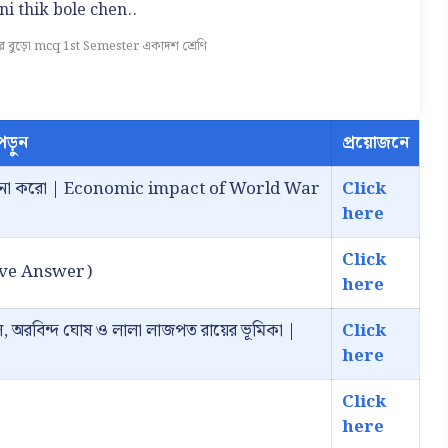
i thik bole chen..
রে বুড়ো mcq 1st Semester একাদশ শ্রেণি
ড়ুন
প্রয়োজনে
ব আলোচনা করো | Economic impact of World War
Click
here
Click
usive Answer)
here
পাল, অরবিন্দ ঘোষ ও লালা লাজপত রায়ের ভূমিকা |
Click
here
Click
here