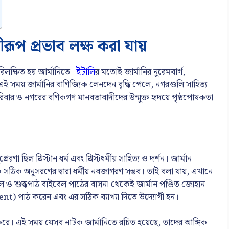
কীরূপ প্রভাব লক্ষ করা যায়
রিলক্ষিত হয় জার্মানিতে।
ইটালি
র মতোই জার্মানির নুরেমবার্গ,
 এই সময় জার্মানির বাণিজ্যিক লেনদেন বৃদ্ধি পেলে, নগরগুলি সাহিত্য
জপরিবার ও নগরের বণিকগণ মানবতাবাদীদের উন্মুক্ত হৃদয়ে পৃষ্ঠপোষকতা
ণা ছিল খ্রিস্টান ধর্ম এবং খ্রিস্টধর্মীয় সাহিত্য ও দর্শন। জার্মান
সঠিক অনুসরণের দ্বারা ধর্মীয় নবজাগরণ সম্ভব। তাই বলা যায়, এখানে
ূল ও শুদ্ধপাঠ বাইবেল পাঠের বাসনা থেকেই জার্মান পণ্ডিত জোহান
ament) পাঠ করেন এবং এর সঠিক ব্যাখ্যা দিতে উদ্যোগী হন।
 করে। এই সময় যেসব নাটক জার্মানিতে রচিত হয়েছে, তাদের আঙ্গিক