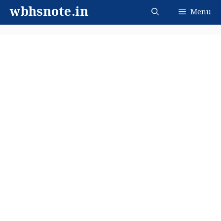
Skip
wbhsnote.in
Menu
to
content